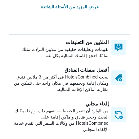
عرض المزيد من الأسئلة الشائعة
الملايين من التعليقات
تقييمات وتعليقات حقيقية من ملايين النزلاء، مثلك
تمامًا. احجز إقامتك المثالية بكل ثقة!
أفضل صفقات الفنادق
يبحث HotelsCombined في أكثر من 3 ملايين فندق
ومكان إقامة ويجمعهم في مكان واحد حتى تتمكن من
مقارنة أماكن الإقامة المثالية.
إلغاء مجاني
من الوارد أن تتغير الخطط — نتفهم ذلك. ولهذا يمكنك
البحث وحجز فنادق وأماكن إقامة على
HotelsCombined من وكالات السفر التي تقدم خدمة
الإلغاء المجاني