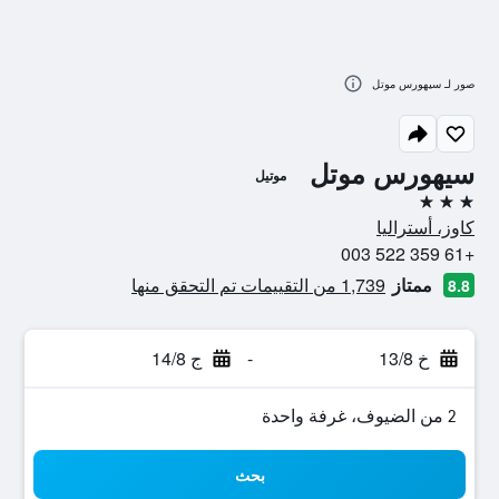
صور لـ سيهورس موتل
سيهورس موتل
موتيل
3 نجوم
كاوز، أستراليا
+61 359 522 003
ممتاز
1,739 من التقييمات تم التحقق منها
8.8
خ 13/8
-
ج 14/8
2 من الضيوف، غرفة واحدة
بحث