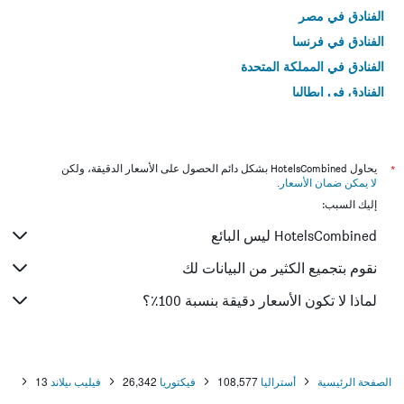
الفنادق في مصر
الفنادق في فرنسا
الفنادق في المملكة المتحدة
الفنادق في إيطاليا
الفنادق في تايلاند
*
يحاول HotelsCombined بشكل دائم الحصول على الأسعار الدقيقة، ولكن
لا يمكن ضمان الأسعار
.
إليك السبب:
HotelsCombined ليس البائع
نقوم بتجميع الكثير من البيانات لك
لماذا لا تكون الأسعار دقيقة بنسبة 100٪؟
الصفحة الرئيسية
أستراليا
108,577
فيكتوريا
26,342
فيليب ىيلاند
13