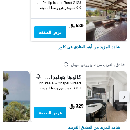
2128 Phillip Island Road, كاوز, VIC, أستراليا
0.0 كيلومتر عن وسط المدينة
539 ﷼
عرض الصفقة
شاهد المزيد من أهم الفنادق في كاوز
فنادق بالقرب من سيهورس موتل
كالوها هوليداي ريزورت
Cnr Steele & Chapel Streets, كاوز, VIC, أستراليا
0.1 كيلومتر عن وسط المدينة
329 ﷼
عرض الصفقة
شاهد المزيد من الفنادق القريبة