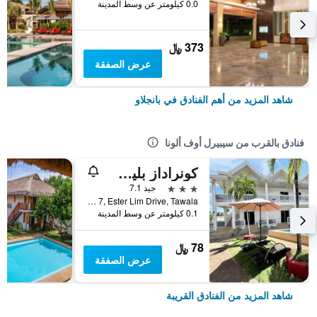
0.0 كيلومتر عن وسط المدينة
373 ﷼
عرض الصفقة
شاهد المزيد من أهم الفنادق في بانجلاو
فنادق بالقرب من سيبيرل أوف ألونا
كونراداز بليس هوتل آند ريزورت
3 نجوم
جيد 7.1
Purok 7, Ester Lim Drive, Tawala, بانجلاو, الفلبين
0.1 كيلومتر عن وسط المدينة
78 ﷼
عرض الصفقة
شاهد المزيد من الفنادق القريبة