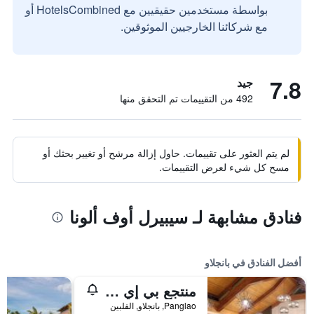
بواسطة مستخدمين حقيقيين مع HotelsCombined أو
مع شركائنا الخارجيين الموثوقين.
7.8
جيد
492 من التقييمات تم التحقق منها
لم يتم العثور على تقييمات. حاول إزالة مرشح أو تغيير بحثك أو
مسح كل شيء لعرض التقييمات.
فنادق مشابهة لـ سيبيرل أوف ألونا
أفضل الفنادق في بانجلاو
منتجع بي إي غراند، بوهول
Panglao, بانجلاو, الفلبين