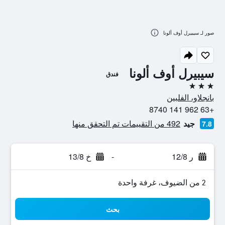
صور لـ سيبيرل أوف ألونا
سيبيرل أوف ألونا
فندق
3 نجوم
بانجلاو، الفلبين
+63 962 141 8740
جيد
492 من التقييمات تم التحقق منها
7.8
ر 12/8
-
خ 13/8
2 من الضيوف، غرفة واحدة
بحث