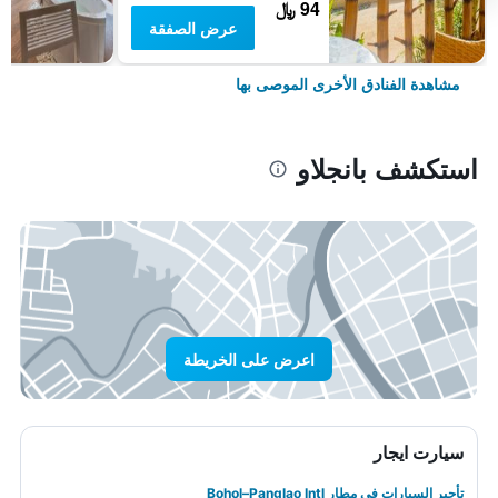
94 ﷼
عرض الصفقة
مشاهدة الفنادق الأخرى الموصى بها
استكشف بانجلاو
اعرض على الخريطة
سيارت ايجار
تأجير السيارات في مطار Bohol–Panglao Intl