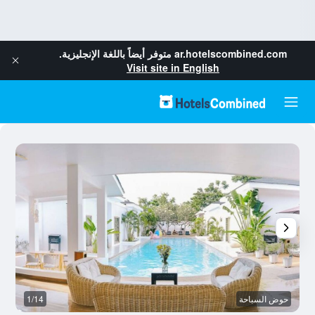
ar.hotelscombined.com
متوفر أيضاً باللغة الإنجليزية.
Visit site in English
حوض السباحة
1/14
آخ