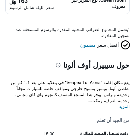
163 ﷼
Queen room، نوع السرير غير
معروف
سعر الليلة شامل الرسوم
*
يشمل المجموع الضرائب المحلية المقدرة والرسوم المستحقة عند
تسجيل المغادرة.
أفضل سعر
مضمون
حول سيبيرل أوف ألونا
يقع مكان إقامة "Seapearl of Alona" في بنغلاو، على بعد 1.1 كم من
شاطئ ألونا، ويتميز بمسبح خارجي ومواقف خاصة للسيارات مجاناً
وحديقة وتراس. يوفر هذا المنتجع المصنف 3 نجوم واي فاي مجاني،
وخدمة الغرف، ومكت...
المزيد
من الجيد أن تعلم
15:00
وقت تسجيل الصعود للطائرة