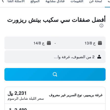
لمحة عن
التقييمات
فنادق مشابهة
الموقع
الأسئلة الشائعة
أفضل صفقات سي سكيب بيتش ريزورت
خ 13/8
-
ج 14/8
2 من الضيوف، غرفة واحدة
2,231 ﷼
غرفة بريميير، نوع السرير غير معروف
سعر الليلة شامل الرسوم
2,480 ﷼