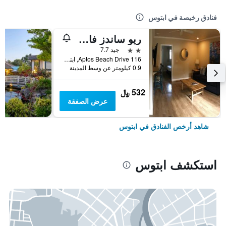
فنادق رخيصة في ابتوس
ريو ساندز فاكيشن رينتالز
2 نجمتين
جيد 7.7
116 Aptos Beach Drive, ابتوس, CA, الولايات المتحدة الأميريكية
0.9 كيلومتر عن وسط المدينة
532 ﷼
عرض الصفقة
شاهد أرخص الفنادق في ابتوس
استكشف ابتوس