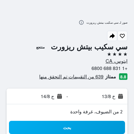
صور لـ سي سكيب بيتش ريزورت
سي سكيب بيتش ريزورت
منتجع
4 نجوم
ابتوس، CA
+1 831 688 6800
ممتاز
639 من التقييمات تم التحقق منها
8.8
خ 13/8
-
ج 14/8
2 من الضيوف، غرفة واحدة
بحث