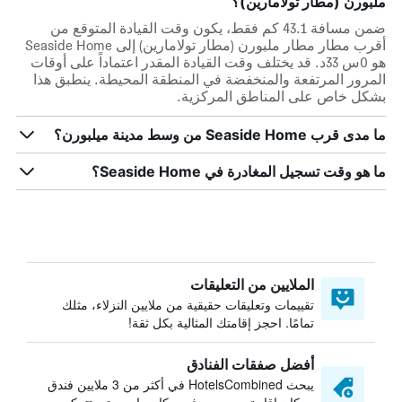
ملبورن (مطار تولامارين)؟
ضمن مسافة 43.1 كم فقط، يكون وقت القيادة المتوقع من
أقرب مطار مطار ملبورن (مطار تولامارين) إلى Seaside Home
هو 0س 33د. قد يختلف وقت القيادة المقدر اعتماداً على أوقات
المرور المرتفعة والمنخفضة في المنطقة المحيطة. ينطبق هذا
بشكل خاص على المناطق المركزية.
ما مدى قرب Seaside Home من وسط مدينة ميلبورن؟
ما هو وقت تسجيل المغادرة في Seaside Home؟
الملايين من التعليقات
تقييمات وتعليقات حقيقية من ملايين النزلاء، مثلك
تمامًا. احجز إقامتك المثالية بكل ثقة!
أفضل صفقات الفنادق
يبحث HotelsCombined في أكثر من 3 ملايين فندق