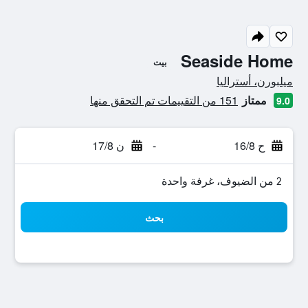
Seaside Home
بيت
تقييم فئة 0
ميلبورن، أستراليا
ممتاز
151 من التقييمات تم التحقق منها
9.0
ح 16/8
-
ن 17/8
2 من الضيوف، غرفة واحدة
بحث