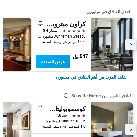
أفضل الفنادق في ميلبورن
كراون ميتروبول ملبورن
5 نجوم
ممتاز 8.4
8 Whiteman Street, ميلبورن, VIC, أستراليا
0.0 كيلومتر عن وسط المدينة
547 ﷼
عرض الصفقة
شاهد المزيد من أهم الفنادق في ميلبورن
فنادق بالقرب من Seaside Home
كوسموبوليتان هوتل آند أبارتمنتس
3 نجوم
جيد 7.8
6 Carlisle Street, ميلبورن, VIC, أستراليا
1.6 كيلومتر عن وسط المدينة