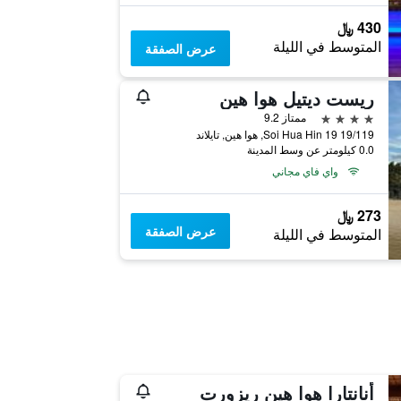
430 ﷼
المتوسط في الليلة
عرض الصفقة
ريست ديتيل هوا هين
4 نجوم
ممتاز 9.2
19/119 Soi Hua Hin 19, هوا هين, تايلاند
0.0 كيلومتر عن وسط المدينة
واي فاي مجاني
273 ﷼
عرض الصفقة
المتوسط في الليلة
أنانتارا هوا هين ريزورت