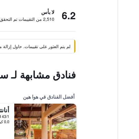
6.2
لا بأس
2,510 من التقييمات تم التحقق منها
لم يتم العثور على تقييمات. حاول إزال
فنادق مشابهة لـ س
أفضل الفنادق في هوا هين
أنان
43/1 Phetkasem Beach Road, هوا هين, تايلاند
0.0 كيلومتر عن وسط المدينة