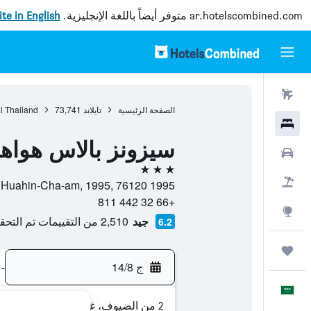
ar.hotelscombined.com
متوفر أيضاً باللغة الإنجليزية.
site in English
رحلات طيران
الصفحة الرئيسية
تايلاند
73,741
l Thailand
فنادق
سيزونز بالاس هواه
سيارات
3 نجوم
حزم العروض
1995 Petchkasam Rd Huahin-Cha-am, 1995, 76120, هوا هين, محافظة براتشواب خيري خان, تايلاند
+66 32 442 811
استكشاف
جيد
2,510 من التقييمات تم التحقق منها
6.2
رحلات
ج 14/8
-
العَرَبِيَّة
2 من الضيوف، غرفة واحدة