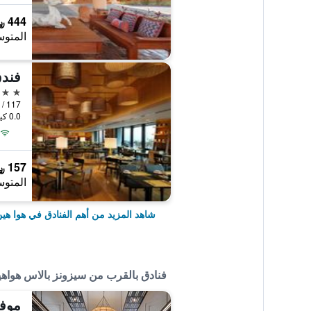
444 ﷼
المتوس
فندق
5 نجوم
117 / 74 Takiab Road, Nongkae, هوا هين, تايلاند
0.0 كيلومتر عن وسط المدينة
157 ﷼
المتوس
شاهد المزيد من أهم الفنادق في هوا هي
فنادق بالقرب من سيزونز بالاس هواه