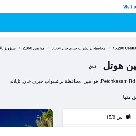
Visit 
Centra
15,280
محافظة براتشواب خيري خان
3,654
هوا هين
2,860
سيزونز بال
ين هوتل
فندق
س 15/8