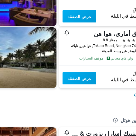
ط في الليلة
عرض الصفقة
 أماري، هوا هن
ممتاز 8.8
واي فاي مجاني
موقف السيارات
عرض الصفقة
ط في الليلة
ن
ين هوتل
موفينبيك أسارا ريزورت & سبا هوا هين