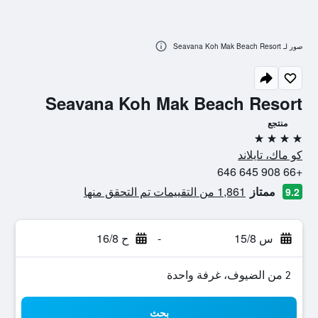
صور لـ Seavana Koh Mak Beach Resort
Seavana Koh Mak Beach Resort
منتجع
4 نجوم
كو ماك، تايلاند
+66 908 645 646
ممتاز
1,861 من التقييمات تم التحقق منها
9.2
س 15/8
-
ح 16/8
2 من الضيوف، غرفة واحدة
بحث