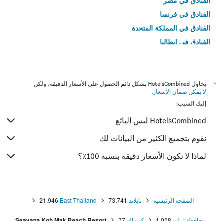
الفنادق في مصر
الفنادق في فرنسا
الفنادق في المملكة المتحدة
الفنادق في إيطاليا
الفنادق في تايلاند
*
يحاول HotelsCombined بشكل دائم الحصول على الأسعار الدقيقة، ولكن
لا يمكن ضمان الأسعار
.
إليك السبب:
HotelsCombined ليس البائع
نقوم بتجميع الكثير من البيانات لك
لماذا لا تكون الأسعار دقيقة بنسبة 100٪؟
الصفحة الرئيسية
تايلاند
73,741
East Thailand
21,946
محافظة ترات
1,058
كو ماك
77
Seavana Koh Mak Beach Resort