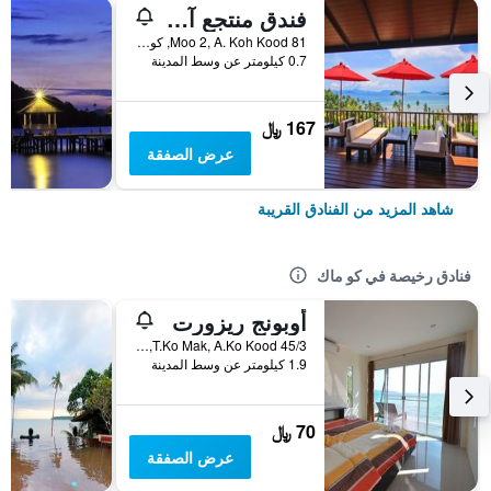
فندق منتجع آيسلاندا
81 Moo 2, A. Koh Kood, كو ماك, تايلاند
0.7 كيلومتر عن وسط المدينة
167 ﷼
عرض الصفقة
شاهد المزيد من الفنادق القريبة
فنادق رخيصة في كو ماك
أوبونج ريزورت
45/3 T.Ko Mak, A.Ko Kood, كو ماك, تايلاند
1.9 كيلومتر عن وسط المدينة
70 ﷼
عرض الصفقة