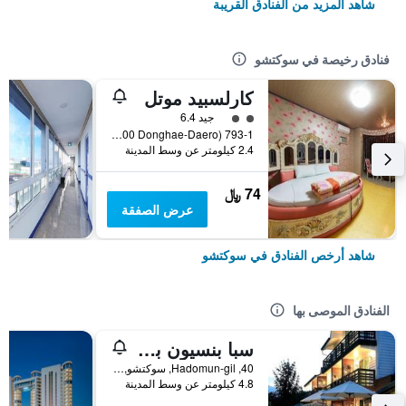
شاهد المزيد من الفنادق القريبة
فنادق رخيصة في سوكتشو
كارلسبيد موتل
تقييم فئة 2
جيد 6.4
793-1 Gyo-Dong (4400 Donghae-Daero), سوكتشو, كوريا الجنوبية
2.4 كيلومتر عن وسط المدينة
74 ﷼
عرض الصفقة
شاهد أرخص الفنادق في سوكتشو
الفنادق الموصى بها
سبا بنسيون باسو
40, Hadomun-gil, سوكتشو, كوريا الجنوبية
4.8 كيلومتر عن وسط المدينة