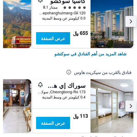
كاسيا سوكشو
تقييم فئة 5
ممتاز 8.1
120 Daepohanghuimang-Gil, سوكتشو, كوريا الجنوبية
0.0 كيلومتر عن وسط المدينة
655 ﷼
عرض الصفقة
شاهد المزيد من أهم الفنادق في سوكتشو
فنادق بالقرب من سيكريت هاوس
سوراك إي هوستل
173 Cheongbong-Ro, سوكتشو, كوريا الجنوبية
0.4 كيلومتر عن وسط المدينة
113 ﷼
عرض الصفقة