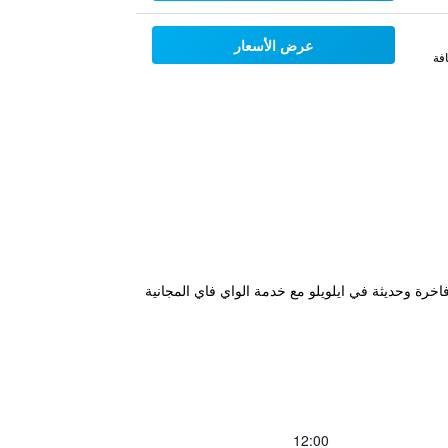
عرض الأسعار
فة
Se إضافة جديدة إلى سلسلة Seda Hotel، حيث يقدم أماكن إقامة فاخرة وحديثة في ايلويلو مع خدمة الواي فاي المجانية
12:00