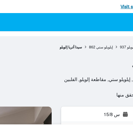
Visit 
يلو
937
إيلويلو ستي
862
سيدا أتريا إلويلو
س 15/8