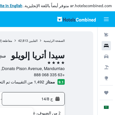
ar.hotelscombined.com
متوفر أيضاً باللغة الإنجليزية.
site in English
رحلات طيران
الصفحة الرئيسية
الفلبين
42,813
مقاطعة إلو
فنادق
سيدا أتريا إلويلو
سيارات
فندق
4 نجوم
حزم العروض
Donato Pison Avenue, Mandurriao, , إيلويلو ستي, مقاطعة إلويلو, الفلبين
+63 335 068 888
استكشاف
ممتاز
1,492 من التقييمات تم التحقق منها
9.1
رحلات
ج 14/8
-
العَرَبِيَّة
2 من الضيوف، غرفة واحدة