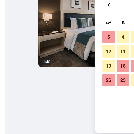
ج
س
5
4
12
11
1/40
غرفة نوم
19
18
26
25