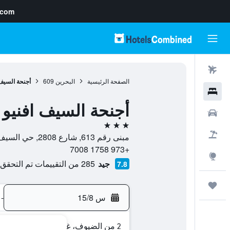
.com
رحلات طيران
الصفحة الرئيسية
البحرين
609
أجنحة السيف 
فنادق
أجنحة السيف افنيو
سيارات
3 نجوم
حزم العروض
مبنى رقم 613, شارع 2808, حي السيف, 428, كرباباد, Capital, البحرين
+973 1758 7008
استكشاف
جيد
285 من التقييمات تم التحقق منها
7.8
رحلات
س 15/8
-
2 من الضيوف، غرفة واحدة