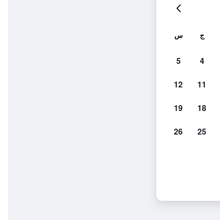
ج
س
5
4
12
11
19
18
26
25