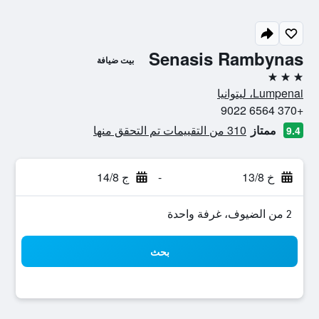
Senasis Rambynas
بيت ضيافة
3 نجوم
Lumpenai، ليتوانيا
+370 6564 9022
ممتاز
310 من التقييمات تم التحقق منها
9.4
خ 13/8
-
ج 14/8
2 من الضيوف، غرفة واحدة
بحث