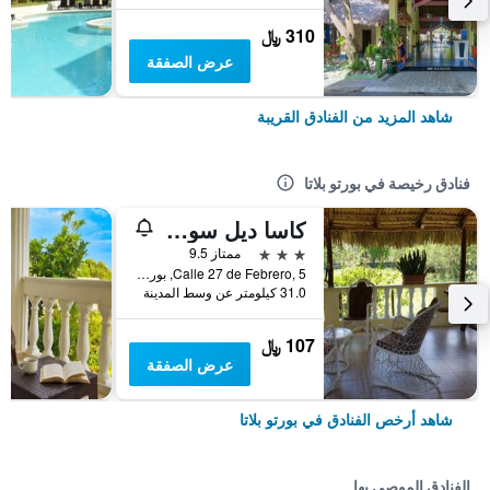
310 ﷼
عرض الصفقة
شاهد المزيد من الفنادق القريبة
فنادق رخيصة في بورتو بلاتا
كاسا ديل سول هوتيل لوبيرون
3 نجوم
ممتاز 9.5
Calle 27 de Febrero, 5, بورتو بلاتا, جمهورية الدومينيكان
31.0 كيلومتر عن وسط المدينة
107 ﷼
عرض الصفقة
شاهد أرخص الفنادق في بورتو بلاتا
الفنادق الموصى بها