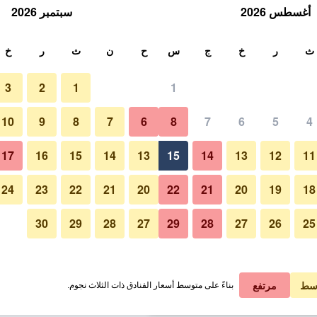
أغسطس 2026
سبتمبر 2026
ث
ث
ر
خ
ج
س
ح
ن
ث
ر
خ
3
2
1
1
لة الواحدة
10
9
8
7
6
8
7
6
5
4
آخر
لي في الليلة
17
16
15
14
13
15
14
13
12
11
 ﷼
عرض الصفقة
24
23
22
21
20
22
21
20
19
18
30
29
28
27
29
28
27
26
25
صور لـ سينيكا نياجرا ريزورت آند كاز
 ﷼
عرض الصفقة
 ﷼
عرض الصفقة
سط
مرتفع
بناءً على متوسط أسعار الفنادق ذات الثلاث نجوم.