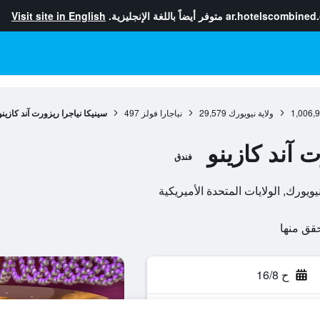
ar.hotelscombined
متوفر أيضاً باللغة الإنجليزية.
Visit site in English
1,006,
ولاية نيويورك
29,579
نياجارا فولز
497
سينيكا نياجرا ريزورت آند كازينو
 آند كازينو
فندق
ح 16/8