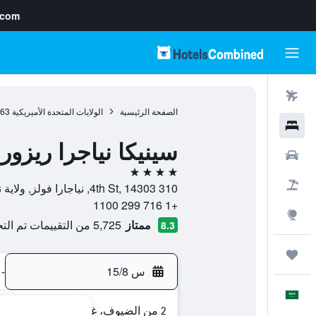
.com
رحلات طيران
الصفحة الرئيسية
الولايات المتحدة الأميريكية
963
فنادق
سينيكا نياجرا ريزورت
سيارات
4 نجوم
حزم العروض
310 4th St, 14303, نياجارا فولز, ولاية نيويورك, الولايات المتحدة الأميريكية
+1 716 299 1100
استكشاف
ممتاز
5,725 من التقييمات تم التحقق منها
8.3
رحلات
س 15/8
-
العَرَبِيَّة
2 من الضيوف، غرفة واحدة