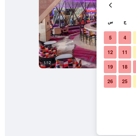
ج
س
5
4
12
11
1/12
غرفة نوم
19
18
26
25
ينو