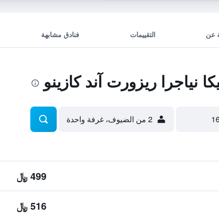
 عن
التقييمات
فنادق مشابهة
 نياجرا ريزورت آند كازينو
2 من الضيوف، غرفة واحدة
499 ﷼
516 ﷼