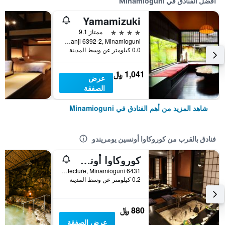
أفضل الفنادق في Minamioguni
Yamamizuki
4 نجوم
ممتاز 9.1
Manganji 6392-2, Minamioguni, اليابان
0.0 كيلومتر عن وسط المدينة
1,041 ﷼
عرض
الصفقة
شاهد المزيد من أهم الفنادق في Minamioguni
فنادق بالقرب من كوروكاوا أونسين يومريندو
كوروكاوا أونسين ريوكان واكابا
6431 Manganji, Minamioguni-cho, Aso-gun, Kumamoto Prefecture, Minamioguni, اليابان
0.2 كيلومتر عن وسط المدينة
880 ﷼
عرض الصفقة