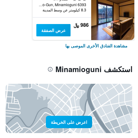
6393 Manganji, Aso-Gun, Minamioguni, اليابان
8.3 كيلومتر عن وسط المدينة
986 ﷼
عرض الصفقة
مشاهدة الفنادق الأخرى الموصى بها
استكشف Minamioguni
اعرض على الخريطة