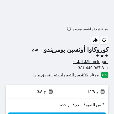
صور لـ كوروكاوا أونسين يومريندو
كوروكاوا أونسين يومريندو
فندق
3 نجوم
Minamioguni، اليابان
+81 967 440 321
ممتاز
496 من التقييمات تم التحقق منها
8.9
ر 12/8
-
خ 13/8
2 من الضيوف، غرفة واحدة