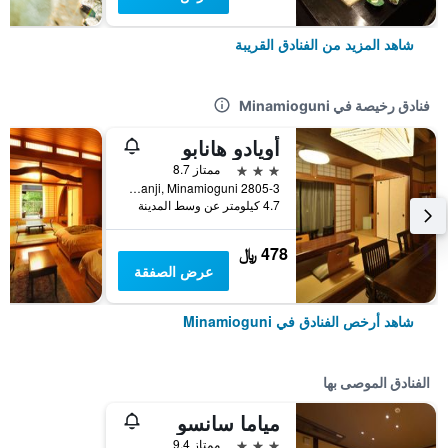
شاهد المزيد من الفنادق القريبة
فنادق رخيصة في Minamioguni
أويادو هانابو
3 نجوم
ممتاز 8.7
2805-3 Manganji, Minamioguni, اليابان
4.7 كيلومتر عن وسط المدينة
478 ﷼
عرض الصفقة
شاهد أرخص الفنادق في Minamioguni
الفنادق الموصى بها
مياما سانسو
3 نجوم
ممتاز 9.4