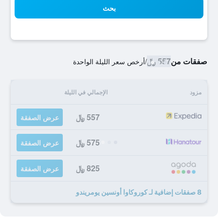
بحث
صفقات من
557 ﷼
/
أرخص سعر الليلة الواحدة
مزود
الإجمالي في الليلة
557 ﷼
عرض الصفقة
575 ﷼
عرض الصفقة
825 ﷼
عرض الصفقة
8 صفقات إضافية لـ كوروكاوا أونسين يومريندو