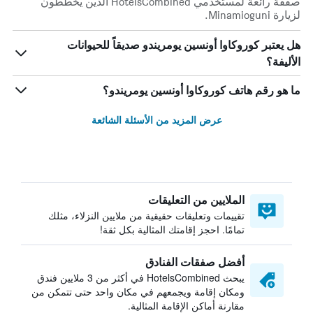
صفقة رائعة لمستخدمي HotelsCombined الذين يخططون
لزيارة Minamioguni.
هل يعتبر كوروكاوا أونسين يومريندو صديقاً للحيوانات
الأليفة؟
ما هو رقم هاتف كوروكاوا أونسين يومريندو؟
عرض المزيد من الأسئلة الشائعة
الملايين من التعليقات
تقييمات وتعليقات حقيقية من ملايين النزلاء، مثلك
تمامًا. احجز إقامتك المثالية بكل ثقة!
أفضل صفقات الفنادق
يبحث HotelsCombined في أكثر من 3 ملايين فندق
ومكان إقامة ويجمعهم في مكان واحد حتى تتمكن من
مقارنة أماكن الإقامة المثالية.