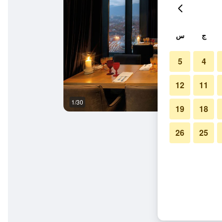
ج
س
5
4
12
11
1/30
حوض السباحة
19
18
26
25
أوف ديزاين هوتلز