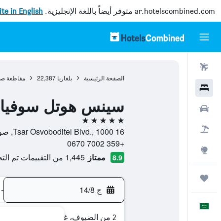
ar.hotelscombined.com
متوفر أيضاً باللغة الإنجليزية.
site in English
رحلات طيران
الصفحة الرئيسية
بلغاريا
22,387
مقاطعة صو
فنادق
سينس هوتل سوفيا، آ
سيارات
5 نجوم
حزم العروض
16 Tsar Osvoboditel Blvd., 1000, صوفيا, Oblast Sofia City, بلغاريا
+359 7002 0670
استكشاف
ممتاز
1,445 من التقييمات تم التحقق منها
8.9
رحلات
ج 14/8
-
العَرَبِيَّة
2 من الضيوف، غرفة واحدة