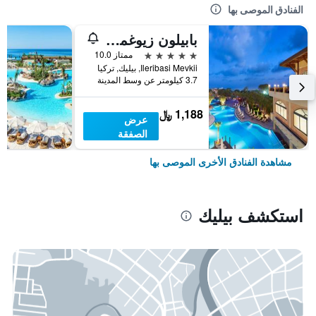
الفنادق الموصى بها
بابيلون زيوغما ريلاكسوري
5 نجوم
ممتاز 10.0
Ileribasi Mevkii, بيليك, تركيا
3.7 كيلومتر عن وسط المدينة
1,188 ﷼
عرض
الصفقة
مشاهدة الفنادق الأخرى الموصى بها
استكشف بيليك