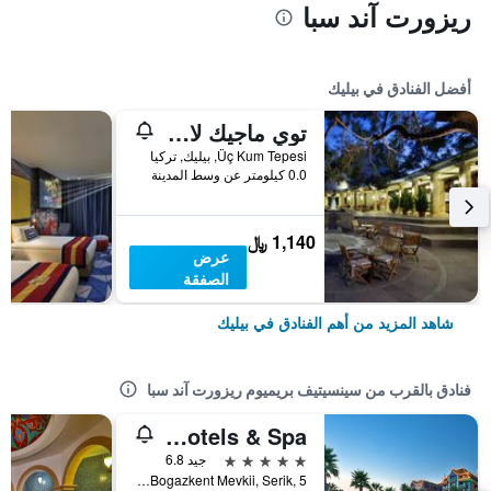
ريزورت آند سبا
أفضل الفنادق في بيليك
توي ماجيك لايف بيليك - شامامل جميع الخدمات
Üç Kum Tepesi, بيليك, تركيا
0.0 كيلومتر عن وسط المدينة
1,140 ﷼
عرض
الصفقة
شاهد المزيد من أهم الفنادق في بيليك
فنادق بالقرب من سينسيتيف بريميوم ريزورت آند سبا
Siam Elegance Hotels & Spa
5 نجوم
جيد 6.8
Bogazkent Mevkii, Serik, 5, بيليك, تركيا