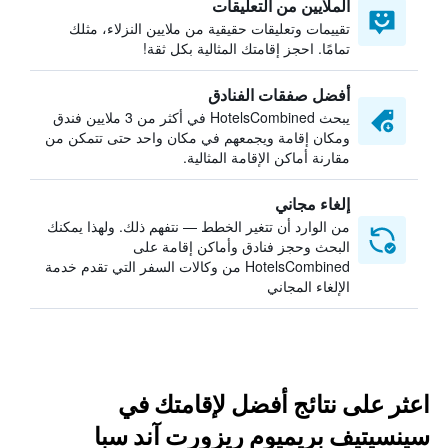
الملايين من التعليقات
تقييمات وتعليقات حقيقية من ملايين النزلاء، مثلك
تمامًا. احجز إقامتك المثالية بكل ثقة!
أفضل صفقات الفنادق
يبحث HotelsCombined في أكثر من 3 ملايين فندق
ومكان إقامة ويجمعهم في مكان واحد حتى تتمكن من
مقارنة أماكن الإقامة المثالية.
إلغاء مجاني
من الوارد أن تتغير الخطط — نتفهم ذلك. ولهذا يمكنك
البحث وحجز فنادق وأماكن إقامة على
HotelsCombined من وكالات السفر التي تقدم خدمة
الإلغاء المجاني
اعثر على نتائج أفضل لإقامتك في
سينسيتيف بريميوم ريزورت آند سبا