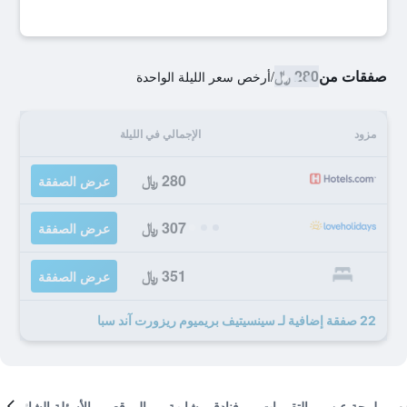
صفقات من
280 ﷼
/
أرخص سعر الليلة الواحدة
مزود
الإجمالي في الليلة
280 ﷼
عرض الصفقة
307 ﷼
عرض الصفقة
351 ﷼
عرض الصفقة
22 صفقة إضافية لـ سينسيتيف بريميوم ريزورت آند سبا
لمحة عن
التقييمات
فنادق مشابهة
الموقع
الأسئلة الشائعة