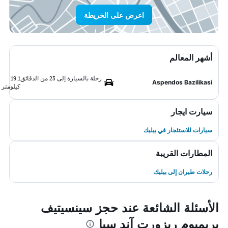
اعرض على الخريطة
أشهر المعالم
رحلة بالسيارة إلى 23 من الدقائق
19.1
Aspendos Bazilikasi
كيلومتر
سيارت ايجار
سيارات للاستئجار في بيليك
المطارات القريبة
رحلات طيران إلى بيليك
الأسئلة الشائعة عند حجز سينسيتيف
بريميوم ريزورت آند سبا