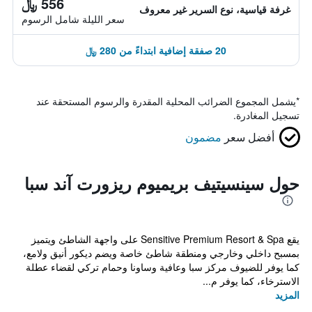
556 ﷼
غرفة قياسية، نوع السرير غير معروف
سعر الليلة شامل الرسوم
20 صفقة إضافية ابتداءً من 280 ﷼
*
يشمل المجموع الضرائب المحلية المقدرة والرسوم المستحقة عند
تسجيل المغادرة.
أفضل سعر
مضمون
حول سينسيتيف بريميوم ريزورت آند سبا
يقع Sensitive Premium Resort & Spa على واجهة الشاطئ ويتميز
بمسبح داخلي وخارجي ومنطقة شاطئ خاصة ويضم ديكور أنيق ولامع،
كما يوفر للضيوف مركز سبا وعافية وساونا وحمام تركي لقضاء عطلة
الاسترخاء، كما يوفر م...
المزيد