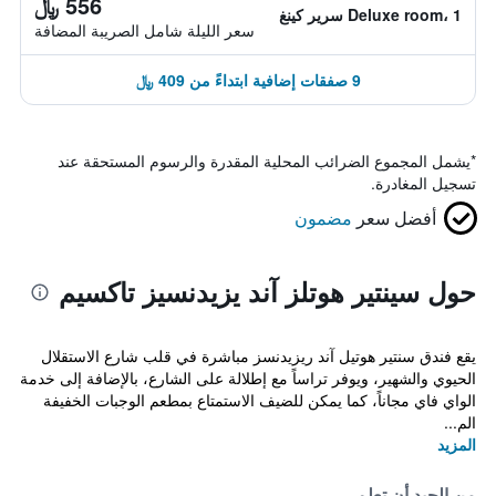
556 ﷼
Deluxe room، 1 سرير كينغ
سعر الليلة شامل الصريبة المضافة
9 صفقات إضافية ابتداءً من 409 ﷼
*
يشمل المجموع الضرائب المحلية المقدرة والرسوم المستحقة عند
تسجيل المغادرة.
أفضل سعر
مضمون
حول سينتير هوتلز آند يزيدنسيز تاكسيم
يقع فندق سنتير هوتيل آند ريزيدنسز مباشرة في قلب شارع الاستقلال
الحيوي والشهير، ويوفر تراساً مع إطلالة على الشارع، بالإضافة إلى خدمة
الواي فاي مجاناً، كما يمكن للضيف الاستمتاع بمطعم الوجبات الخفيفة
الم...
المزيد
من الجيد أن تعلم