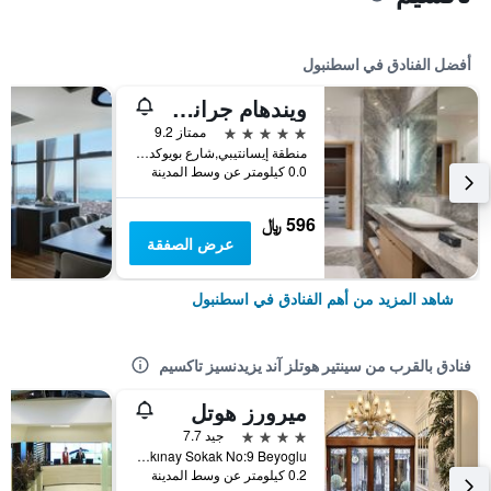
أفضل الفنادق في اسطنبول
ويندهام جراند إسطنبول ليفينت
5 نجوم
ممتاز 9.2
منطقة إيسانتيبي,شارع بويوكديري 177-183 شيشلي, اسطنبول, تركيا
0.0 كيلومتر عن وسط المدينة
596 ﷼
عرض الصفقة
شاهد المزيد من أهم الفنادق في اسطنبول
فنادق بالقرب من سينتير هوتلز آند يزيدنسيز تاكسيم
ميرورز هوتل
4 نجوم
جيد 7.7
Istiklal Caddesi Fuat Uzkınay Sokak No:9 Beyoglu, اسطنبول, تركيا
0.2 كيلومتر عن وسط المدينة