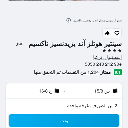
صور لـ سينتير هوتلز آند يزيدنسيز تاكسيم
سينتير هوتلز آند يزيدنسيز تاكسيم
فندق
4 نجوم
اسطنبول، تركيا
+90 212 243 5050
ممتاز
1,204 من التقييمات تم التحقق منها
9.1
س 15/8
-
ح 16/8
2 من الضيوف، غرفة واحدة
بحث