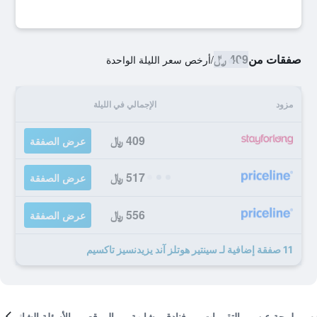
صفقات من
409 ﷼
/
أرخص سعر الليلة الواحدة
مزود
الإجمالي في الليلة
409 ﷼
عرض الصفقة
517 ﷼
عرض الصفقة
556 ﷼
عرض الصفقة
11 صفقة إضافية لـ سينتير هوتلز آند يزيدنسيز تاكسيم
لمحة عن
التقييمات
فنادق مشابهة
الموقع
الأسئلة الشائعة