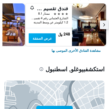
فندق تقسيم متروبارك
4 نجوم
ممتاز 8.1
الشارع العثماني رقم 4 تقسيم, اسطنبول, تركيا
1.2 كيلومتر عن وسط المدينة
248 ﷼
عرض الصفقة
مشاهدة الفنادق الأخرى الموصى بها
استكشفبيوغلو, اسطنبول