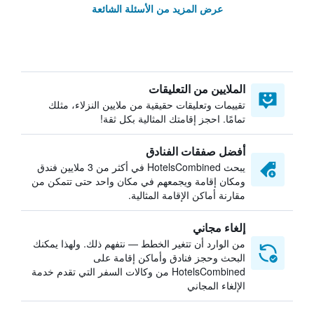
عرض المزيد من الأسئلة الشائعة
الملايين من التعليقات
تقييمات وتعليقات حقيقية من ملايين النزلاء، مثلك
تمامًا. احجز إقامتك المثالية بكل ثقة!
أفضل صفقات الفنادق
يبحث HotelsCombined في أكثر من 3 ملايين فندق
ومكان إقامة ويجمعهم في مكان واحد حتى تتمكن من
مقارنة أماكن الإقامة المثالية.
إلغاء مجاني
من الوارد أن تتغير الخطط — نتفهم ذلك. ولهذا يمكنك
البحث وحجز فنادق وأماكن إقامة على
HotelsCombined من وكالات السفر التي تقدم خدمة
الإلغاء المجاني