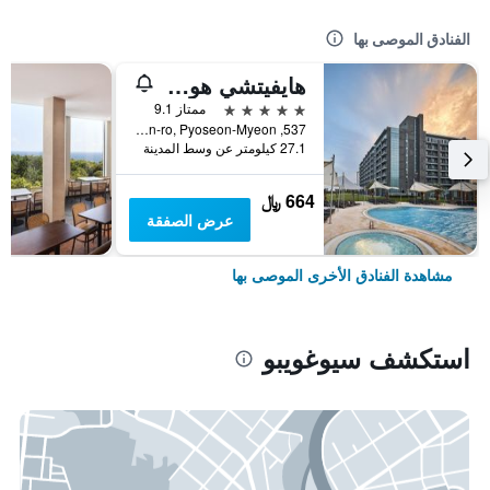
الفنادق الموصى بها
هايفيتشي هوتل آند ريزورت جيجو
5 نجوم
ممتاز 9.1
537, Minsokhaean-ro, Pyoseon-Myeon, سيوغويبو, كوريا الجنوبية
27.1 كيلومتر عن وسط المدينة
664 ﷼
عرض الصفقة
مشاهدة الفنادق الأخرى الموصى بها
استكشف سيوغويبو