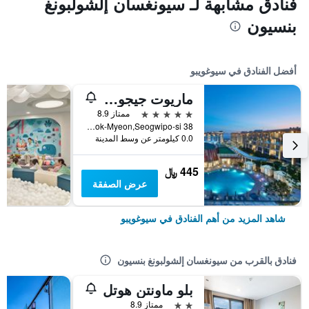
فنادق مشابهة لـ سيونغسان إلشولبونغ
بنسيون
أفضل الفنادق في سيوغويبو
ماريوت جيجو شنوا وورلد هوتلز آند ريزورتس
5 نجوم
ممتاز 8.9
38 Sinhwayeoksa-ro 304Beon-Gil, Andeok-Myeon,Seogwipo-si, سيوغويبو, كوريا الجنوبية
0.0 كيلومتر عن وسط المدينة
445 ﷼
عرض الصفقة
شاهد المزيد من أهم الفنادق في سيوغويبو
فنادق بالقرب من سيونغسان إلشولبونغ بنسيون
بلو ماونتن هوتل
2 نجمتين
ممتاز 8.9