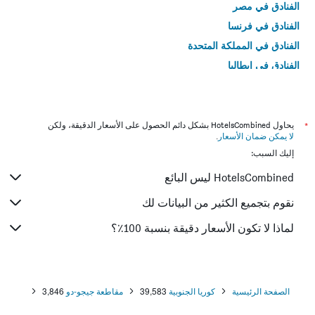
الفنادق في مصر
الفنادق في فرنسا
الفنادق في المملكة المتحدة
الفنادق في إيطاليا
الفنادق في تايلاند
*
يحاول HotelsCombined بشكل دائم الحصول على الأسعار الدقيقة، ولكن
لا يمكن ضمان الأسعار
.
إليك السبب:
HotelsCombined ليس البائع
نقوم بتجميع الكثير من البيانات لك
لماذا لا تكون الأسعار دقيقة بنسبة 100٪؟
الصفحة الرئيسية
كوريا الجنوبية
39,583
مقاطعة جيجو-دو
3,846