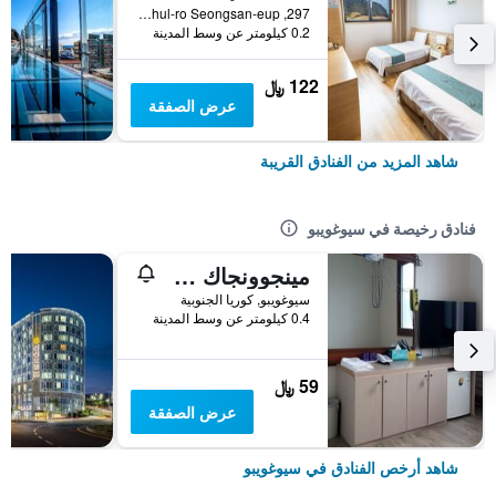
297, Ilchul-ro Seongsan-eup, سيوغويبو, كوريا الجنوبية
0.2 كيلومتر عن وسط المدينة
122 ﷼
عرض الصفقة
شاهد المزيد من الفنادق القريبة
فنادق رخيصة في سيوغويبو
مينجوونجاك جيستهاوس
سيوغويبو, كوريا الجنوبية
0.4 كيلومتر عن وسط المدينة
59 ﷼
عرض الصفقة
شاهد أرخص الفنادق في سيوغويبو