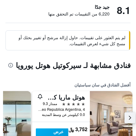
8.1
جيد جدًا
6,220 من التقييمات تم التحقق منها
لم يتم العثور على تقييمات. حاول إزالة مرشح أو تغيير بحثك أو
مسح كل شيء لعرض التقييمات.
فنادق مشابهة لـ سيركوتيل هوتل يورويا
أفضل الفنادق في سان سباستيان
هوتل ماريا كريستينا، إيه لاكشري كوليكشن هوتل
5 نجوم
ممتاز 9.3
Paseo Republica Argentina, 4, سان سباستيان, مقاطعة غيبوثكـوا, أسبانيا
0.0 كيلومتر عن وسط المدينة
3,752 ﷼
عرض