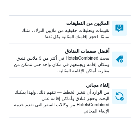
الملايين من التعليقات
تقييمات وتعليقات حقيقية من ملايين النزلاء، مثلك
تمامًا. احجز إقامتك المثالية بكل ثقة!
أفضل صفقات الفنادق
يبحث HotelsCombined في أكثر من 3 ملايين فندق
ومكان إقامة ويجمعهم في مكان واحد حتى تتمكن من
مقارنة أماكن الإقامة المثالية.
إلغاء مجاني
من الوارد أن تتغير الخطط — نتفهم ذلك. ولهذا يمكنك
البحث وحجز فنادق وأماكن إقامة على
HotelsCombined من وكالات السفر التي تقدم خدمة
الإلغاء المجاني