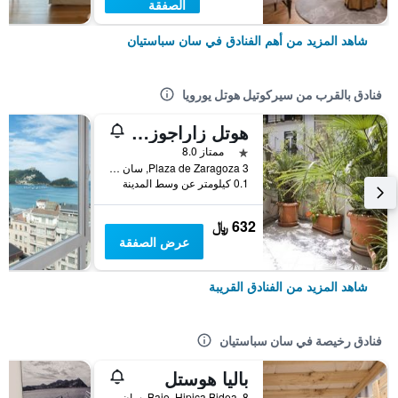
الصفقة
شاهد المزيد من أهم الفنادق في سان سباستيان
فنادق بالقرب من سيركوتيل هوتل يورويا
هوتل زاراجوزا بلازا
نجمة واحدة
ممتاز 8.0
Plaza de Zaragoza 3, سان سباستيان, مقاطعة غيبوثكـوا, أسبانيا
0.1 كيلومتر عن وسط المدينة
632 ﷼
عرض الصفقة
شاهد المزيد من الفنادق القريبة
فنادق رخيصة في سان سباستيان
باليا هوستل
Bajo, Hipica Bidea, 8, سان سباستيان, مقاطعة غيبوثكـوا, أسبانيا