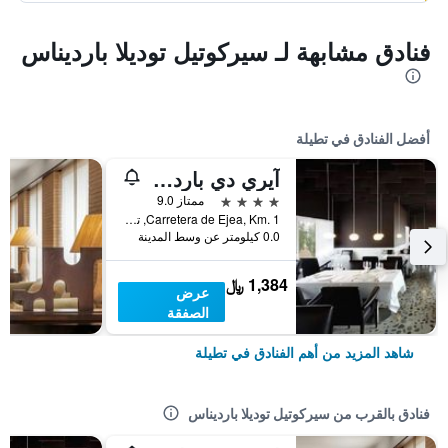
فنادق مشابهة لـ سيركوتيل توديلا بارديناس
أفضل الفنادق في تطيلة
آيري دي بارديناس
4 نجوم
ممتاز 9.0
Carretera de Ejea, Km. 1, تطيلة, أسبانيا
0.0 كيلومتر عن وسط المدينة
1,384 ﷼
عرض
الصفقة
شاهد المزيد من أهم الفنادق في تطيلة
فنادق بالقرب من سيركوتيل توديلا بارديناس