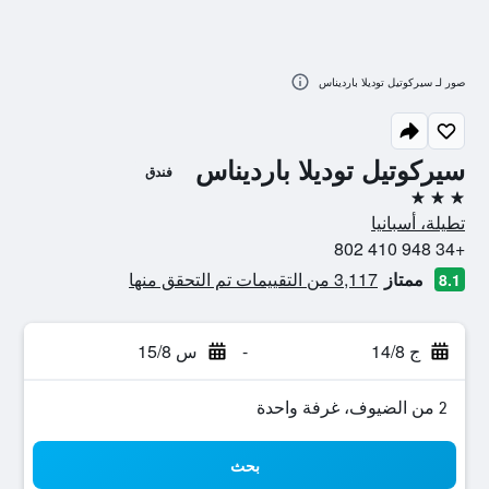
صور لـ سيركوتيل توديلا بارديناس
سيركوتيل توديلا بارديناس
فندق
3 نجوم
تطيلة، أسبانيا
+34 948 410 802
ممتاز
3,117 من التقييمات تم التحقق منها
8.1
ج 14/8
-
س 15/8
2 من الضيوف، غرفة واحدة
بحث