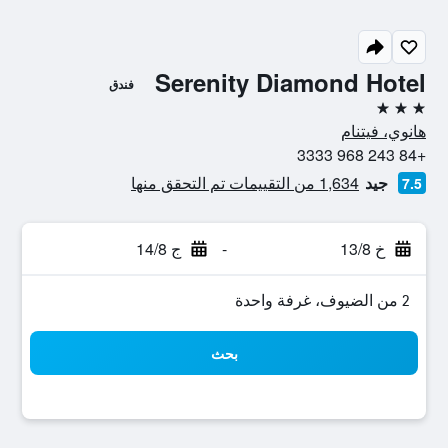
Serenity Diamond Hotel
فندق
3 نجوم
هانوي، فيتنام
+84 243 968 3333
جيد
1,634 من التقييمات تم التحقق منها
7.5
خ 13/8
-
ج 14/8
2 من الضيوف، غرفة واحدة
بحث