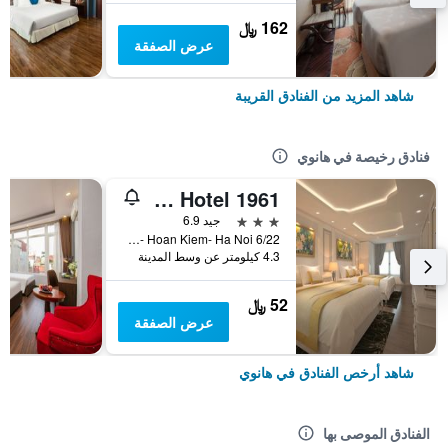
162 ﷼
عرض الصفقة
شاهد المزيد من الفنادق القريبة
فنادق رخيصة في هانوي
Old Quarter Hotel 1961
3 نجوم
جيد 6.9
6/22 Hang Voi Street- Ly Thai To- Hoan Kiem- Ha Noi, هانوي, فيتنام
4.3 كيلومتر عن وسط المدينة
52 ﷼
عرض الصفقة
شاهد أرخص الفنادق في هانوي
الفنادق الموصى بها