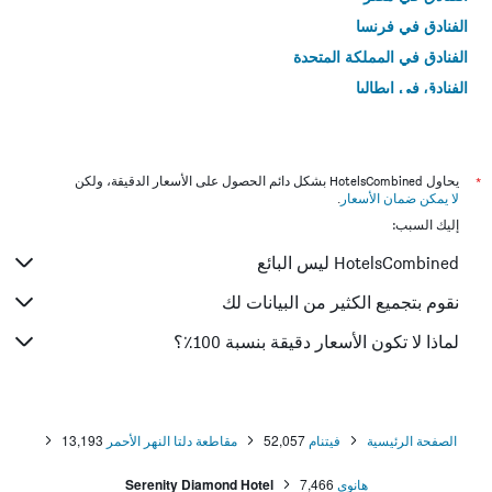
الفنادق في فرنسا
الفنادق في المملكة المتحدة
الفنادق في إيطاليا
الفنادق في تايلاند
*
يحاول HotelsCombined بشكل دائم الحصول على الأسعار الدقيقة، ولكن
لا يمكن ضمان الأسعار
.
إليك السبب:
HotelsCombined ليس البائع
نقوم بتجميع الكثير من البيانات لك
لماذا لا تكون الأسعار دقيقة بنسبة 100٪؟
الصفحة الرئيسية
فيتنام
52,057
مقاطعة دلتا النهر الأحمر
13,193
هانوي
7,466
Serenity Diamond Hotel