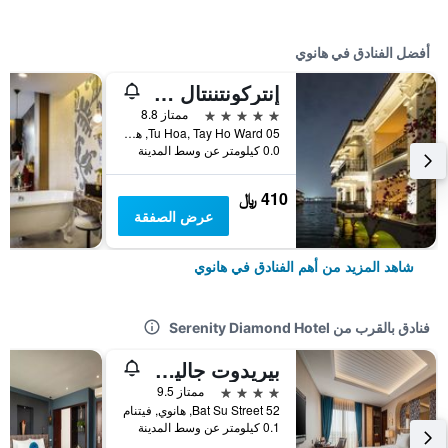
أفضل الفنادق في هانوي
إنتركونتننتال هانوي يستليك
5 نجوم
ممتاز 8.8
05 Tu Hoa, Tay Ho Ward, هانوي, فيتنام
0.0 كيلومتر عن وسط المدينة
410 ﷼
عرض الصفقة
شاهد المزيد من أهم الفنادق في هانوي
فنادق بالقرب من Serenity Diamond Hotel
بيريدوت جاليري كلاسيك هوتل
4 نجوم
ممتاز 9.5
52 Bat Su Street, هانوي, فيتنام
0.1 كيلومتر عن وسط المدينة