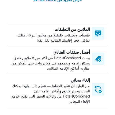
الملايين من التعليقات
تقييمات وتعليقات حقيقية من ملايين النزلاء، مثلك
تمامًا. احجز إقامتك المثالية بكل ثقة!
أفضل صفقات الفنادق
يبحث HotelsCombined في أكثر من 3 ملايين فندق
ومكان إقامة ويجمعهم في مكان واحد حتى تتمكن من
مقارنة أماكن الإقامة المثالية.
إلغاء مجاني
من الوارد أن تتغير الخطط — نتفهم ذلك. ولهذا يمكنك
البحث وحجز فنادق وأماكن إقامة على
HotelsCombined من وكالات السفر التي تقدم خدمة
الإلغاء المجاني