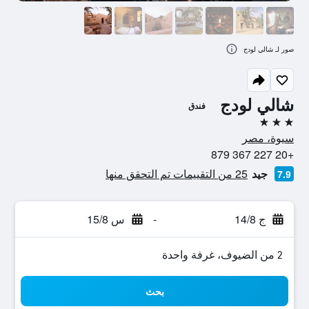
صور لـ شالي لودج
شالي لودج
فندق
3 نجوم
سيوة، مصر
+20 227 367 879
جيد
25 من التقييمات تم التحقق منها
7.9
ج 14/8
-
س 15/8
2 من الضيوف، غرفة واحدة
بحث