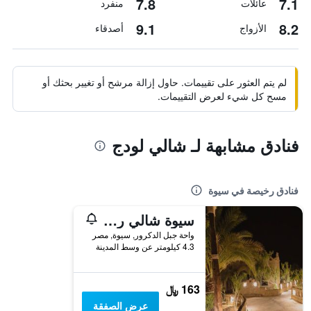
7.8
7.1
عائلات
منفرد
9.1
8.2
الأزواج
أصدقاء
لم يتم العثور على تقييمات. حاول إزالة مرشح أو تغيير بحثك أو
مسح كل شيء لعرض التقييمات.
فنادق مشابهة لـ شالي لودج
فنادق رخيصة في سيوة
سيوة شالي ريزورت
واحة جبل الدكرور, سيوة, مصر
4.3 كيلومتر عن وسط المدينة
163 ﷼
عرض الصفقة