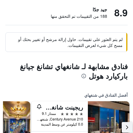
8.9
جيد جدًا
188 من التقييمات تم التحقق منها
لم يتم العثور على تقييمات. حاول إزالة مرشح أو تغيير بحثك أو
مسح كل شيء لعرض التقييمات.
فنادق مشابهة لـ شانغهاي تشانغ جيانغ
باركيارد هوتل
أفضل الفنادق في شنغهاي
ريجينت شانغهاي بودونج
5 نجوم
ممتاز 9.1
210 Century Avenue, شنغهاي, الصين
0.0 كيلومتر عن وسط المدينة