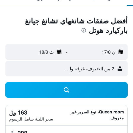
أفضل صفقات شانغهاي تشانغ جيانغ
باركيارد هوتل
ن 17/8
-
ث 18/8
2 من الضيوف، غرفة واحدة
163 ﷼
Queen room، نوع السرير غير
معروف
سعر الليلة شامل الرسوم
298 ﷼