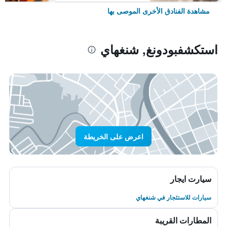
مشاهدة الفنادق الأخرى الموصى بها
استكشفبودونغ, شنغهاي
اعرض على الخريطة
سيارت ايجار
سيارات للاستئجار في شنغهاي
المطارات القريبة