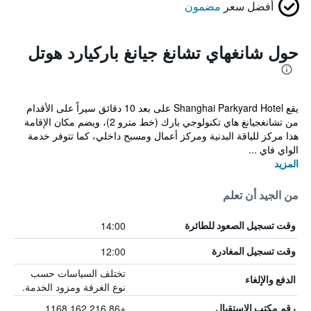
أفضل سعر
مضمون
حول شانغهاي تشانغ جيانغ باركيارد هوتل
يقع Shanghai Parkyard Hotel على بعد 10 دقائق سيراً على الأقدام
من تشانغجيانغ هاي تكنولوجي بارك (خط مترو 2)، ويضم مكان الإقامة
هذا مركز للياقة البدنية ومركز أعمال ومسبح داخلي، كما تتوفر خدمة
الواي فاي ...
المزيد
من الجيد أن تعلم
14:00
وقت تسجيل الصعود للطائرة
12:00
وقت تسجيل المغادرة
تختلف السياسات حسب
الدفع والإلغاء
نوع الغرفة ومزود الخدمة.
+86 216 162 1168
رقم مكتب الاستقبال