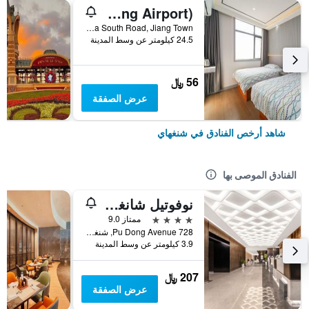
Pod Inn (Shanghai Pudong Airport)
No. 10 Shuizha South Road, Jiang Town, شنغهاي, الصين
24.5 كيلومتر عن وسط المدينة
56 ﷼
عرض الصفقة
شاهد أرخص الفنادق في شنغهاي
الفنادق الموصى بها
نوفوتيل شانغهاي أتلانتس
4 نجوم
ممتاز 9.0
728 Pu Dong Avenue, شنغهاي, الصين
3.9 كيلومتر عن وسط المدينة
207 ﷼
عرض الصفقة