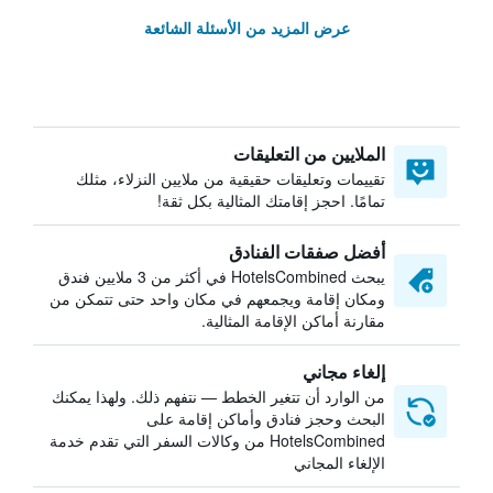
عرض المزيد من الأسئلة الشائعة
الملايين من التعليقات
تقييمات وتعليقات حقيقية من ملايين النزلاء، مثلك
تمامًا. احجز إقامتك المثالية بكل ثقة!
أفضل صفقات الفنادق
يبحث HotelsCombined في أكثر من 3 ملايين فندق
ومكان إقامة ويجمعهم في مكان واحد حتى تتمكن من
مقارنة أماكن الإقامة المثالية.
إلغاء مجاني
من الوارد أن تتغير الخطط — نتفهم ذلك. ولهذا يمكنك
البحث وحجز فنادق وأماكن إقامة على
HotelsCombined من وكالات السفر التي تقدم خدمة
الإلغاء المجاني