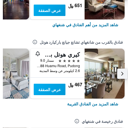
651 ﷼
عرض الصفقة
شاهد المزيد من أهم الفنادق في شنغهاي
فنادق بالقرب من شانغهاي تشانغ جيانغ باركيارد هوتل
كيري هوتل بودونج شنغهاي
5 نجوم
ممتاز 9.0
No.1388 Huamu Road, Pudong, شنغهاي, الصين
2.6 كيلومتر عن وسط المدينة
467 ﷼
عرض الصفقة
شاهد المزيد من الفنادق القريبة
فنادق رخيصة في شنغهاي