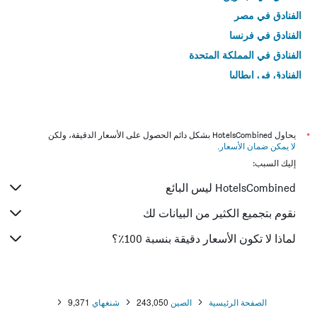
الفنادق في مصر
الفنادق في فرنسا
الفنادق في المملكة المتحدة
الفنادق في إيطاليا
الفنادق في تايلاند
*
يحاول HotelsCombined بشكل دائم الحصول على الأسعار الدقيقة، ولكن
لا يمكن ضمان الأسعار
.
إليك السبب:
HotelsCombined ليس البائع
نقوم بتجميع الكثير من البيانات لك
لماذا لا تكون الأسعار دقيقة بنسبة 100٪؟
الصفحة الرئيسية
الصين
243,050
شنغهاي
9,371