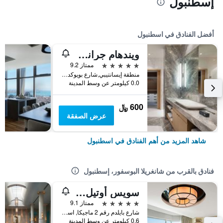
إسطنبول
أفضل الفنادق في اسطنبول
ويندهام جراند إسطنبول ليفينت
5 نجوم
ممتاز 9.2
منطقة إيسانتيبي,شارع بويوكديري 177-183 شيشلي, اسطنبول, تركيا
0.0 كيلومتر عن وسط المدينة
600 ﷼
عرض الصفقة
شاهد المزيد من أهم الفنادق في اسطنبول
فنادق بالقرب من شانغريلا البوسفور، إسطنبول
سويس أوتيل البوسفور إسطنبول
5 نجوم
ممتاز 9.1
شارع بايلدم رقم 2 ماجيكا, اسطنبول, تركيا
0.6 كيلومتر عن وسط المدينة