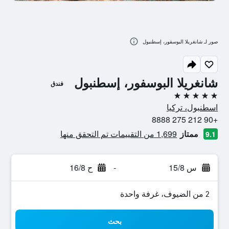
صور لـ شانغريلا البوسفور، إسطنبول
شانغريلا البوسفور، إسطنبول
فندق
5 نجوم
اسطنبول، تركيا
+90 212 275 8888
ممتاز
1,699 من التقييمات تم التحقق منها
9.1
س 15/8
-
ح 16/8
2 من الضيوف، غرفة واحدة
بحث