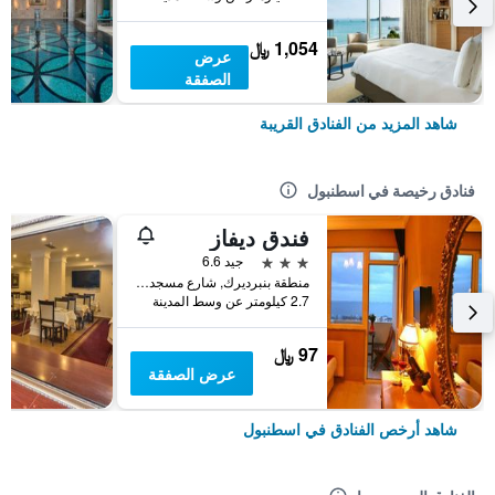
1,054 ﷼
عرض
الصفقة
شاهد المزيد من الفنادق القريبة
فنادق رخيصة في اسطنبول
فندق ديفاز
3 نجوم
جيد 6.6
منطقة بنبرديرك, شارع مسجد كاتب سنان رقم 31, اسطنبول, تركيا
2.7 كيلومتر عن وسط المدينة
97 ﷼
عرض الصفقة
شاهد أرخص الفنادق في اسطنبول