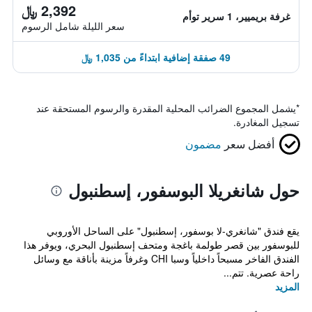
2,392 ﷼
غرفة بريميير، 1 سرير توأم
سعر الليلة شامل الرسوم
49 صفقة إضافية ابتداءً من 1,035 ﷼
*
يشمل المجموع الضرائب المحلية المقدرة والرسوم المستحقة عند
تسجيل المغادرة.
أفضل سعر
مضمون
حول شانغريلا البوسفور، إسطنبول
يقع فندق "شانغري-لا بوسفور، إسطنبول" على الساحل الأوروبي
للبوسفور بين قصر طولمة باغجة ومتحف إسطنبول البحري، ويوفر هذا
الفندق الفاخر مسبحاً داخلياً وسبا CHI وغرفاً مزينة بأناقة مع وسائل
راحة عصرية. تتم...
المزيد