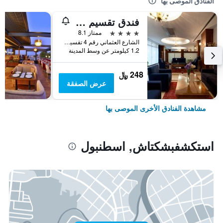
الفنادق الموصى بها
فندق تقسيم متروبارك
4 نجوم
ممتاز 8.1
الشارع العثماني رقم 4 تقسيم, اسطنبول, تركيا
1.2 كيلومتر عن وسط المدينة
248 ﷼
عرض الصفقة
مشاهدة الفنادق الأخرى الموصى بها
استكشفبشكتاش, اسطنبول