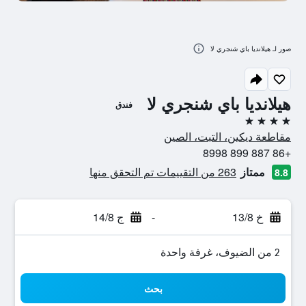
صور لـ هيلانديا باي شنجري لا
هيلانديا باي شنجري لا
فندق
4 نجوم
مقاطعة ديكين، التبت، الصين
+86 887 899 8998
ممتاز
263 من التقييمات تم التحقق منها
8.8
خ 13/8
-
ج 14/8
2 من الضيوف، غرفة واحدة
بحث