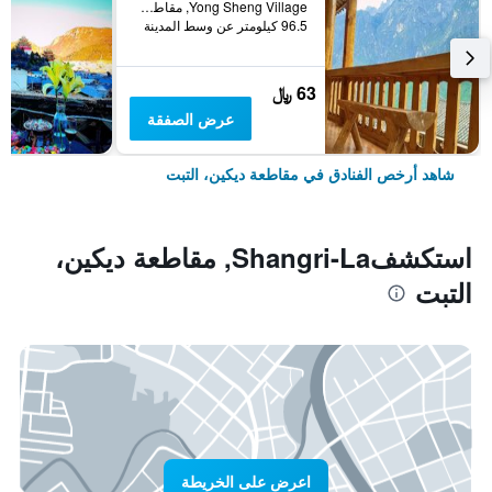
Yong Sheng Village, مقاطعة ديكين، التبت, الصين
96.5 كيلومتر عن وسط المدينة
63 ﷼
عرض الصفقة
شاهد أرخص الفنادق في مقاطعة ديكين، التبت
استكشفShangri-La, مقاطعة ديكين،
التبت
اعرض على الخريطة