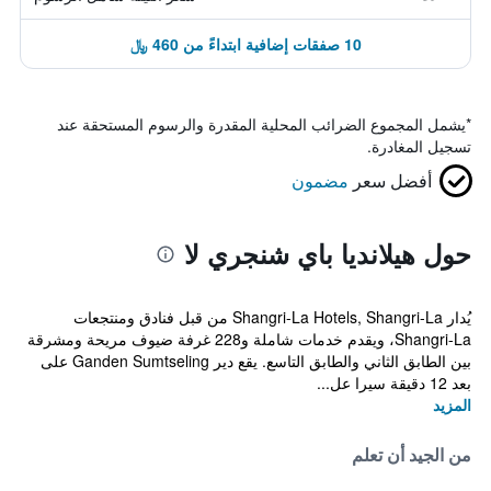
10 صفقات إضافية ابتداءً من 460 ﷼
*
يشمل المجموع الضرائب المحلية المقدرة والرسوم المستحقة عند
تسجيل المغادرة.
أفضل سعر
مضمون
حول هيلانديا باي شنجري لا
يُدار Shangri-La Hotels, Shangri-La من قبل فنادق ومنتجعات
Shangri-La، ويقدم خدمات شاملة و228 غرفة ضيوف مريحة ومشرقة
بين الطابق الثاني والطابق التاسع. يقع دير Ganden Sumtseling على
بعد 12 دقيقة سيرا عل...
المزيد
من الجيد أن تعلم