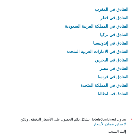
الفنادق في المغرب
الفنادق في قطر
الفنادق في المملكة العربية السعودية
الفنادق في تركيا
الفنادق في إندونيسيا
الفنادق في الامارات العربية المتحدة
الفنادق في البحرين
الفنادق في مصر
الفنادق في فرنسا
الفنادق في المملكة المتحدة
الفنادق في إيطاليا
الفنادق في تايلاند
*
يحاول HotelsCombined بشكل دائم الحصول على الأسعار الدقيقة، ولكن
لا يمكن ضمان الأسعار
.
إليك السبب: