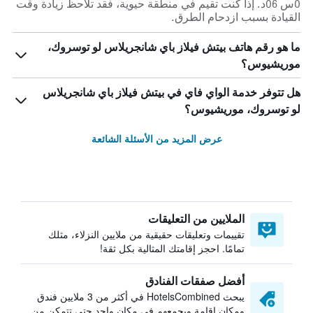
0س 06د. إذا كنت تقيم في منطقة حيوية، فقد تلاحظ زيادة وقت
القيادة بسبب ازدحام الطرق.
ما هو رقم هاتف بيتش فيلاز باي شانجريلاس لو توسروك،
موريشيوس؟
هل تتوفر خدمة الواي فاي في بيتش فيلاز باي شانجريلاس
لو توسروك، موريشيوس؟
عرض المزيد من الأسئلة الشائعة
الملايين من التعليقات
تقييمات وتعليقات حقيقية من ملايين النزلاء، مثلك
تمامًا. احجز إقامتك المثالية بكل ثقة!
أفضل صفقات الفنادق
يبحث HotelsCombined في أكثر من 3 ملايين فندق
ومكان إقامة ويجمعهم في مكان واحد حتى تتمكن من