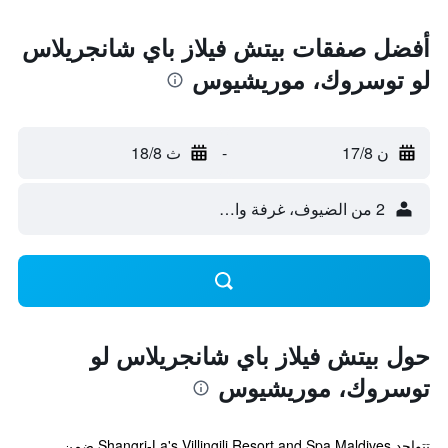
أفضل صفقات بيتش فيلاز باي شانجريلاس
لو توسروك، موريشيوس
ن 17/8
-
ث 18/8
2 من الضيوف، غرفة واحدة
حول بيتش فيلاز باي شانجريلاس لو
توسروك، موريشيوس
تتواجد Shangri-La's Villingili Resort and Spa Maldives ضمن