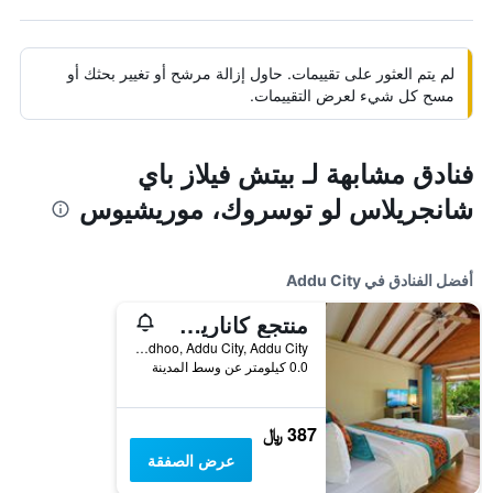
لم يتم العثور على تقييمات. حاول إزالة مرشح أو تغيير بحثك أو
مسح كل شيء لعرض التقييمات.
فنادق مشابهة لـ بيتش فيلاز باي
شانجريلاس لو توسروك، موريشيوس
أفضل الفنادق في Addu City
منتجع كاناريف المالديف
Hulhudhoo, Addu City, Addu City, جزر المالديف
0.0 كيلومتر عن وسط المدينة
387 ﷼
عرض الصفقة