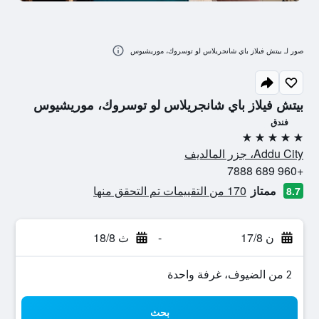
صور لـ بيتش فيلاز باي شانجريلاس لو توسروك، موريشيوس
بيتش فيلاز باي شانجريلاس لو توسروك، موريشيوس
فندق
5 نجوم
Addu City، جزر المالديف
+960 689 7888
ممتاز
170 من التقييمات تم التحقق منها
8.7
ن 17/8
-
ث 18/8
2 من الضيوف، غرفة واحدة
بحث