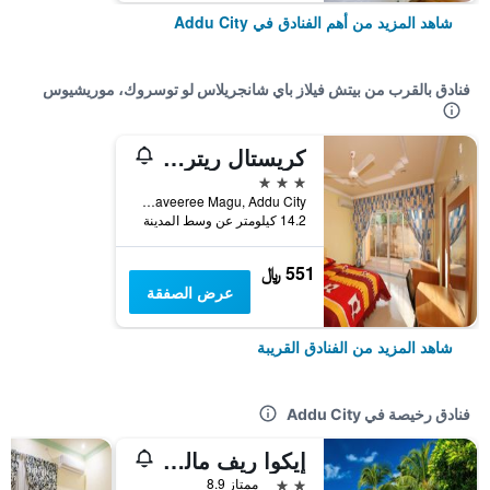
شاهد المزيد من أهم الفنادق في Addu City
فنادق بالقرب من بيتش فيلاز باي شانجريلاس لو توسروك، موريشيوس
كريستال ريتريت
3 نجوم
Haveeree Magu, Addu City, جزر المالديف
14.2 كيلومتر عن وسط المدينة
551 ﷼
عرض الصفقة
شاهد المزيد من الفنادق القريبة
فنادق رخيصة في Addu City
إيكوا ريف مالديفز
2 نجمتين
ممتاز 8.9