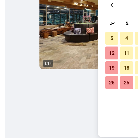
ج
س
5
4
12
11
1/14
آخر
19
18
26
25