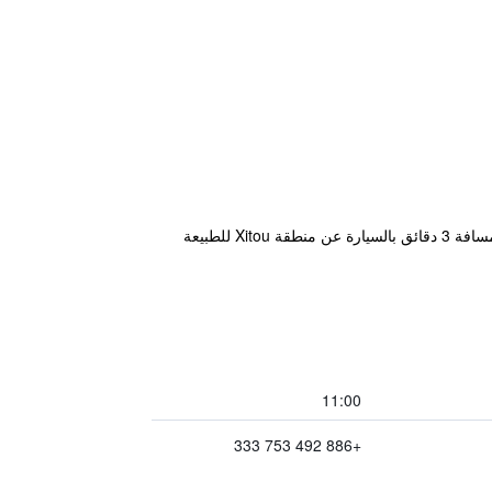
يوفر Shante Hotel Shitou إطلالات رائعة على الجبال، وتحيط به المساحات الخضراء، ويوفر مكان إقامة في لوغو، ويبعُد مسافة 3 دقائق بالسيارة عن منطقة Xitou للطبيعة
11:00
+886 492 753 333