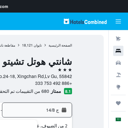
.com
رحلات طيران
الصفحة الرئيسية
تايوان
18,121
مقاطعة نانت
فنادق
شانتي هوتل تشيتو نا
سيارات
3 نجوم
حزم العروض
No.24-18, Xingchan Rd,Lv Gu, 55842, لوجو, مقاطعة نانتو, تاي
+886 492 753 333
استكشاف
ممتاز
680 من التقييمات تم التحقق منها
8.1
رحلات
ج 14/8
-
العَرَبِيَّة
2 من الضيوف، غرفة واحدة