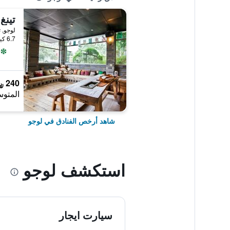
تينغ 
لوجو, ت
6.7 كيلومتر عن وسط المدينة
240 ﷼
المتوس
شاهد أرخص الفنادق في لوجو
استكشف لوجو
سيارت ايجار