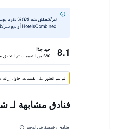
تم التحقق منه 100%
نقوم بجم
HotelsCombined أو مع شركائنا الخارجيين الموثوقين.
8.1
جيد جدًا
680 من التقييمات تم التحقق منها
لم يتم العثور على تقييمات. حاول إزال
فنادق مشابهة لـ شا
فنادق رخيصة في لوجو