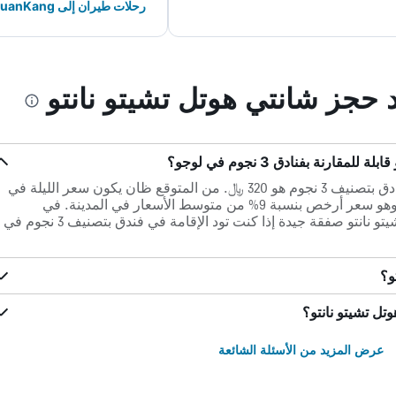
رحلات طيران إلى ChingChuanKang
د حجز شانتي هوتل تشيتو نانتو
ارنة بفنادق 3 نجوم في لوجو؟
في لوجو، يبلغ متوسط ​​سعر الليلة للفنادق بتصنيف 3 نجوم هو 320 ﷼. من المتوقع ظان يكون سعر الليلة في
شانتي هوتل تشيتو نانتو حوالي 352 ﷼ وهو سعر أرخص بنسبة 9% من متوسط الأسعار في المدينة. في
HotelsCombined يعتبر شانتي هوتل تشيتو نانتو صفقة جيدة إذا كنت تود الإقامة في فندق بتصنيف 3 نجوم في
و؟
تل تشيتو نانتو؟
عرض المزيد من الأسئلة الشائعة