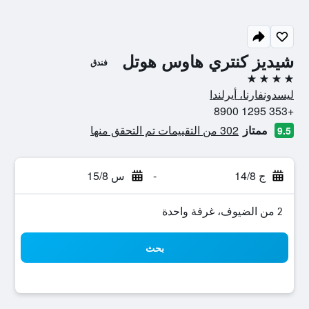
شيديز كنتري هاوس هوتل
فندق
4 نجوم
ليسدونفارنا، أيرلندا
+353 1295 8900
ممتاز
302 من التقييمات تم التحقق منها
9.5
ج 14/8
-
س 15/8
2 من الضيوف، غرفة واحدة
بحث