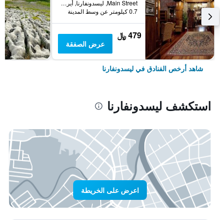
Main Street, ليسدونفارنا, أيرلندا
0.7 كيلومتر عن وسط المدينة
479 ﷼
عرض الصفقة
شاهد أرخص الفنادق في ليسدونفارنا
استكشف ليسدونفارنا
اعرض على الخريطة