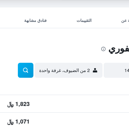
 عن
التقييمات
فنادق مشابهة
فوري
2 من الضيوف، غرفة واحدة
1,823 ﷼
1,071 ﷼