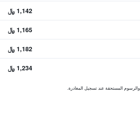
1,142 ﷼
1,165 ﷼
1,182 ﷼
1,234 ﷼
والرسوم المستحقة عند تسجيل المغادرة.