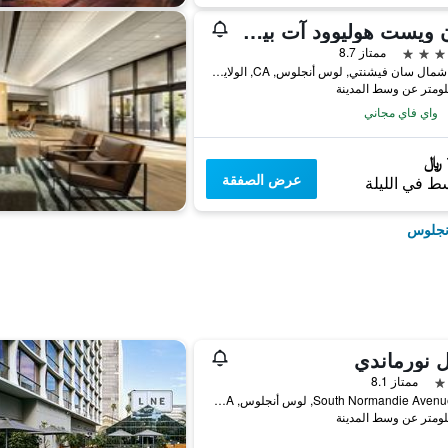
لندن ويست هوليوود آت بيفرلي هيلز
ممتاز 8.7
1020 شمال سان فيشنتي, لوس أنجلوس, CA, الولايات المتحدة الأميريكية
واي فاي مجاني
عرض الصفقة
ط في الليلة
أنجلوس
 نورماندي
ممتاز 8.1
605 South Normandie Avenue, لوس أنجلوس, CA, الولايات المتحدة الأميريكية