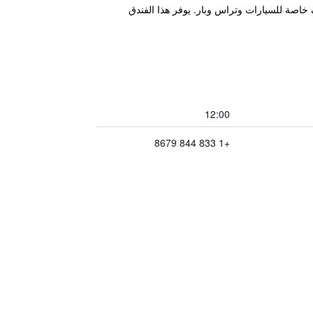
ز بمسبح خارجي ومواقف خاصة للسيارات وتراس وبار. يوفر هذا الفندق
12:00
+1 833 844 8679