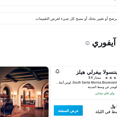
ة مرشح أو تغيير بحثك أو مسح كل شيء لعرض التقييمات.
 آيفوري
يننسولا بيفرلي هيلز
ممتاز 8.6
9882 South Santa Monica Boulevard, لوس أنجلوس, CA, الولايات المتحدة الأميريكية
واي فاي مجاني
عرض الصفقة
ط في الليلة