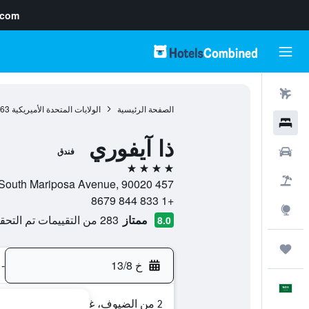
.com
رحلات طيران
الصفحة الرئيسية
الولايات المتحدة الأميريكية
963
فنادق
ذا آيفوري
سيارات
فندق
4 نجوم
حزم العروض
457 South Mariposa Avenue, 90020, لوس أنجلوس, كاليفورنيا, الولايات المتحدة الأميريكية
+1 833 844 8679
استكشاف
ممتاز
283 من التقييمات تم التحقق منها
8.0
رحلات
خ 13/8
-
العَرَبِيَّة
2 من الضيوف، غرفة واحدة