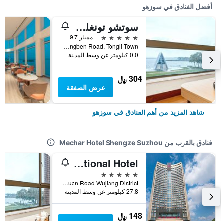
أفضل الفنادق في سوزهو
سوتشو تونغلي ليك فيو هوتل
5 نجوم
ممتاز 9.7
No. 8 Chongben Road, Tongli Town, سوزهو, الصين
0.0 كيلومتر عن وسط المدينة
304 ﷼
عرض الصفقة
شاهد المزيد من أهم الفنادق في سوزهو
فنادق بالقرب من Mechar Hotel Shengze Suzhou
Dyna Sun International Hotel
5 نجوم
No 88 Wenyuan Road Wujiang District, سوزهو, الصين
27.8 كيلومتر عن وسط المدينة
148 ﷼