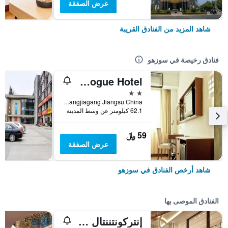
عرض الصفقة
شاهد المزيد من الفنادق القريبة
فنادق رخيصة في سوزهو
Zhangjiagang Newstay Vogue Hotel
2 نجمتين
No.84 Chang'an South Rd. Zhangjiagang Jiangsu China, سوزهو, الصين
62.1 كيلومتر عن وسط المدينة
59 ﷼
عرض الصفقة
شاهد أرخص الفنادق في سوزهو
الفنادق الموصى بها
إنتركونتننتال سوتشو باي آيتش جي