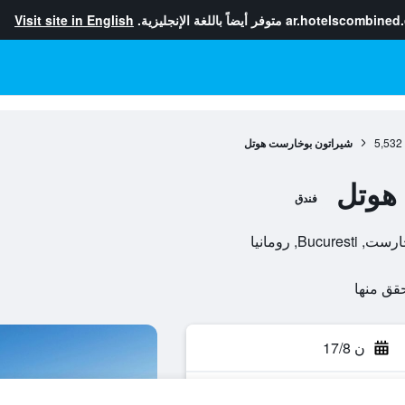
ar.hotelscombined
متوفر أيضاً باللغة الإنجليزية.
Visit site in English
5,532
شيراتون بوخارست هوتل
هوتل
فندق
ن 17/8