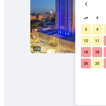
ج
س
5
4
12
11
1/59
غرفة معيشة
19
18
26
25