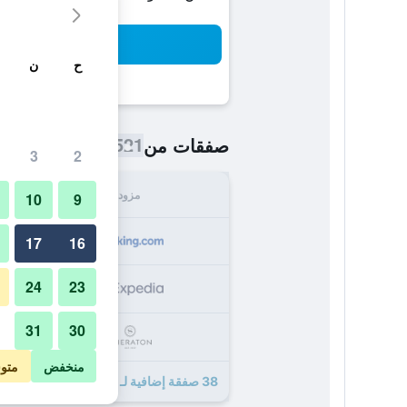
بح
ح
ن
521 ﷼
صفقات من
/
أرخص سعر اللي
3
2
مزود
الإجما
10
9
521
17
16
24
23
527
31
30
544
منخفض
متو
38 صفقة إضافية لـ شيراتون بوخارست هوتل