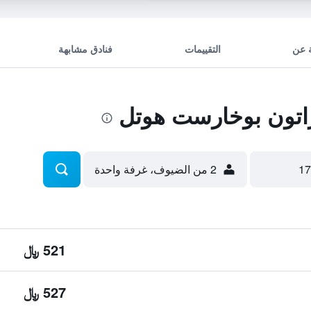
 عن
التقييمات
فنادق مشابهة
تون بوخارست هوتل
2 من الضيوف، غرفة واحدة
521 ﷼
527 ﷼