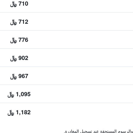
710 ﷼
712 ﷼
776 ﷼
902 ﷼
967 ﷼
1,095 ﷼
1,182 ﷼
والرسوم المستحقة عند تسجيل المغادرة.