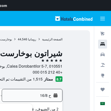
.com
رحلات طيران
الصفحة الرئيسية
رومانيا
44,546
بوخارست
فنادق
شيراتون بوخارست 
سيارات
5 نجوم
حزم العروض
Calea Dorobantilor 5-7, 010551, بوخارست, Bucuresti, رومانيا
+40 212 015 000
استكشاف
ممتاز
1,515 من التقييمات تم التحقق منها
8.7
رحلات
ح 16/8
-
العَرَبِيَّة
2 من الضيوف، غرفة واحدة