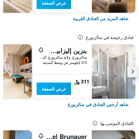
عرض الصفقة
شاهد المزيد من الفنادق القريبة
فنادق رخيصة في سالزبورغ
بنزين إليزابيث - رومز آند أبارتمنتس
سالزبورغ, ولاية سالزبورغ, النمسا
0.5 كيلومتر عن وسط المدينة
311 ﷼
عرض الصفقة
شاهد أرخص الفنادق في سالزبورغ
الفنادق الموصى بها
Parkhotel Brunauer