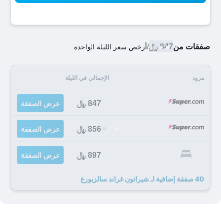
صفقات من
847 ﷼
/
أرخص سعر الليلة الواحدة
مزود
الإجمالي في الليلة
847 ﷼
عرض الصفقة
856 ﷼
عرض الصفقة
897 ﷼
عرض الصفقة
40 صفقة إضافية لـ شيراتون غراند سالزبورغ