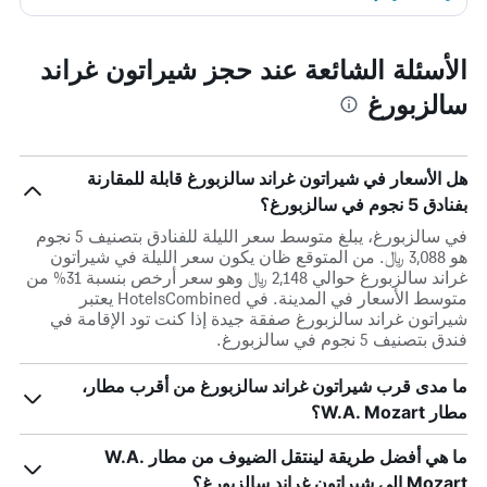
الأسئلة الشائعة عند حجز شيراتون غراند
سالزبورغ
هل الأسعار في شيراتون غراند سالزبورغ قابلة للمقارنة
بفنادق 5 نجوم في سالزبورغ؟
في سالزبورغ، يبلغ متوسط ​​سعر الليلة للفنادق بتصنيف 5 نجوم
هو 3,088 ﷼. من المتوقع ظان يكون سعر الليلة في شيراتون
غراند سالزبورغ حوالي 2,148 ﷼ وهو سعر أرخص بنسبة 31% من
متوسط الأسعار في المدينة. في HotelsCombined يعتبر
شيراتون غراند سالزبورغ صفقة جيدة إذا كنت تود الإقامة في
فندق بتصنيف 5 نجوم في سالزبورغ.
ما مدى قرب شيراتون غراند سالزبورغ من أقرب مطار،
مطار W.A. Mozart؟
ما هي أفضل طريقة لينتقل الضيوف من مطار W.A.
Mozart إلى شيراتون غراند سالزبورغ؟