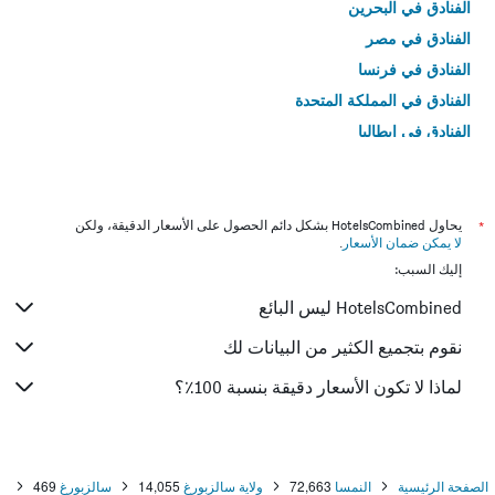
الفنادق في البحرين
الفنادق في مصر
الفنادق في فرنسا
الفنادق في المملكة المتحدة
الفنادق في إيطاليا
الفنادق في تايلاند
*
يحاول HotelsCombined بشكل دائم الحصول على الأسعار الدقيقة، ولكن
لا يمكن ضمان الأسعار
.
إليك السبب:
HotelsCombined ليس البائع
نقوم بتجميع الكثير من البيانات لك
لماذا لا تكون الأسعار دقيقة بنسبة 100٪؟
الصفحة الرئيسية
النمسا
72,663
ولاية سالزبورغ
14,055
سالزبورغ
469