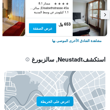
4 نجوم
ممتاز 8.1
Elisabethstrasse 45a, سالزبورغ, ولاية سالزبورغ, النمسا
1.1 كيلومتر عن وسط المدينة
653 ﷼
عرض الصفقة
مشاهدة الفنادق الأخرى الموصى بها
استكشفNeustadt, سالزبورغ
اعرض على الخريطة