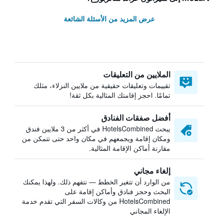
عرض المزيد من الأسئلة الشائعة
الملايين من التعليقات
تقييمات وتعليقات حقيقية من ملايين النزلاء، مثلك
تمامًا. احجز إقامتك المثالية بكل ثقة!
أفضل صفقات الفنادق
يبحث HotelsCombined في أكثر من 3 ملايين فندق
ومكان إقامة ويجمعهم في مكان واحد حتى تتمكن من
مقارنة أماكن الإقامة المثالية.
إلغاء مجاني
من الوارد أن تتغير الخطط — نتفهم ذلك. ولهذا يمكنك
البحث وحجز فنادق وأماكن إقامة على
HotelsCombined من وكالات السفر التي تقدم خدمة
الإلغاء المجاني