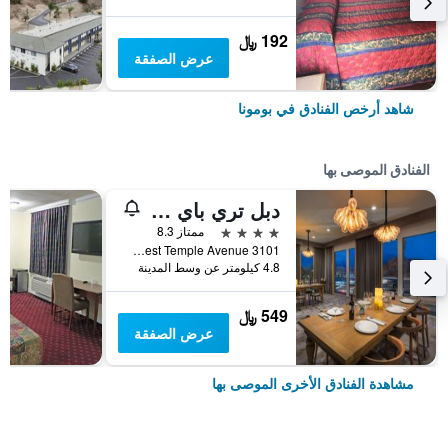
192 ﷼
عرض الصفقة
شاهد أرخص الفنادق في بومونا
الفنادق الموصى بها
دبل تري باي هيلتون بومونا
4 نجوم
ممتاز 8.3
3101 West Temple Avenue, بومونا, CA, الولايات المتحدة الأميريكية
4.8 كيلومتر عن وسط المدينة
549 ﷼
عرض الصفقة
مشاهدة الفنادق الأخرى الموصى بها