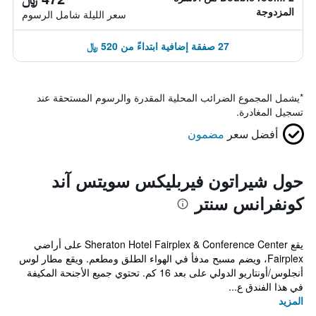
المزدوجة
سعر الليلة شامل الرسوم
27 صفقة إضافية ابتداءً من 520 ﷼
*
يشمل المجموع الضرائب المحلية المقدرة والرسوم المستحقة عند
تسجيل المغادرة.
أفضل سعر
مضمون
حول شيراتون فيربليكس سويتس آند
كونفرانس سنتر
يقع Sheraton Hotel Fairplex & Conference Center على أراضي
Fairplex، ويضم مسبح مدفأ في الهواء الطلق ومطعم. ويقع مطار لوس
أنجلوس/أونتاريو الدولي على بعد 16 كم. تحتوي جميع الأجنحة المكيفة
في هذا الفندق ع...
المزيد