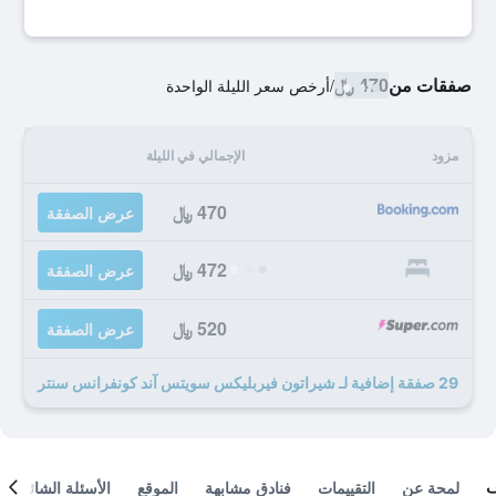
صفقات من
470 ﷼
/
أرخص سعر الليلة الواحدة
مزود
الإجمالي في الليلة
470 ﷼
عرض الصفقة
472 ﷼
عرض الصفقة
520 ﷼
عرض الصفقة
29 صفقة إضافية لـ شيراتون فيربليكس سويتس آند كونفرانس سنتر
لمحة عن
التقييمات
فنادق مشابهة
الموقع
الأسئلة الشائعة