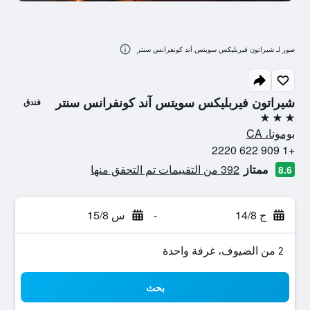
صور لـ شيراتون فيربليكس سويتس آند كونفرانس سنتر
شيراتون فيربليكس سويتس آند كونفرانس سنتر
فندق
3 نجوم
بومونا، CA
+1 909 622 2220
ممتاز
392 من التقييمات تم التحقق منها
8.6
ج 14/8
-
س 15/8
2 من الضيوف، غرفة واحدة
بحث