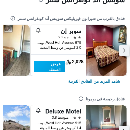
فنادق بالقرب من شيراتون فيربليكس سويتس آند كونفرانس سنتر
سوبر إن
2 نجمتين
جيد 6.8
975 West Holt Avenue, بومونا, CA, الولايات المتحدة الأميريكية
2.0 كيلومتر عن وسط المدينة
2,028 ﷼
عرض
الصفقة
شاهد المزيد من الفنادق القريبة
فنادق رخيصة في بومونا
Deluxe Motel
2 نجمتين
متوسط 3.8
915 West Holt Avenue, بومونا, CA, الولايات المتحدة الأميريكية
1.4 كيلومتر عن وسط المدينة