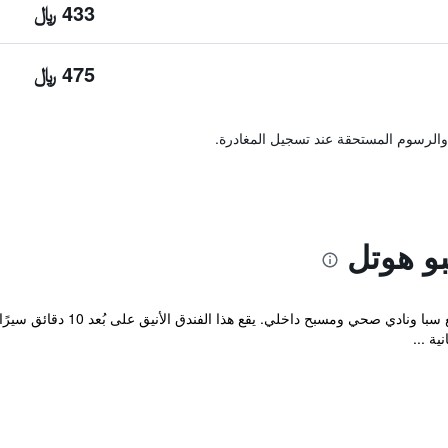
433 ﷼
475 ﷼
والرسوم المستحقة عند تسجيل المغادرة.
و هوتل