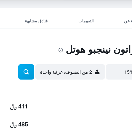
 عن
التقييمات
فنادق مشابهة
ون نينجبو هوتل
2 من الضيوف، غرفة واحدة
411 ﷼
485 ﷼