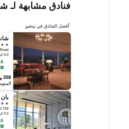
فنادق مشابهة لـ شي
أفضل الفنادق في نينغبو
شانج
5 نجوم
yuan Road
0.0 كيلومتر عن وسط المدينة
358 ﷼
المتوس
5 نجوم
729 North Road, Yinzhou District, نينغبو, الصين
0.0 كيلومتر عن وسط المدينة