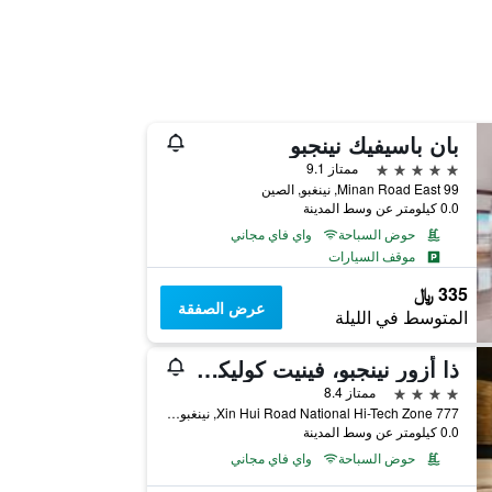
بان باسيفيك نينجبو
5 نجوم
ممتاز 9.1
Minan Road East 99, نينغبو, الصين
0.0 كيلومتر عن وسط المدينة
حوض السباحة
واي فاي مجاني
موقف السيارات
335 ﷼
عرض الصفقة
المتوسط في الليلة
ذا أزور نينجبو، فينيت كوليكش باي آيتش جي
4 نجوم
ممتاز 8.4
777 Xin Hui Road National Hi-Tech Zone, نينغبو, الصين
0.0 كيلومتر عن وسط المدينة
حوض السباحة
واي فاي مجاني