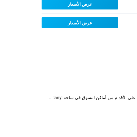
عرض الأسعار
عرض الأسعار
يتميز Sheraton Ningbo Hotel بالفخامة مع سبا ونادي صحي ومسبح داخلي. يقع هذا الفندق الأنيق على بُعد 10 دقائق سيرًا على الأقدام من أماكن التسوق في ساحة Tianyi،