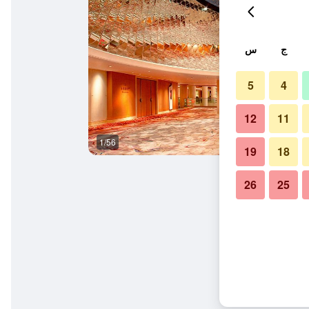
ج
س
5
4
12
11
1/56
قاعة الولائم
19
18
26
25