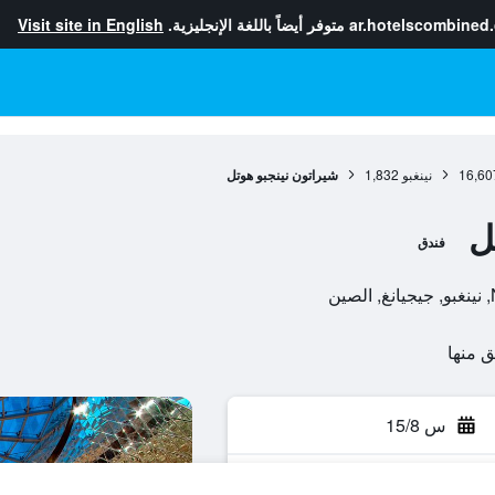
ar.hotelscombined
متوفر أيضاً باللغة الإنجليزية.
Visit site in English
16,60
نينغبو
1,832
شيراتون نينجبو هوتل
ل
فندق
س 15/8