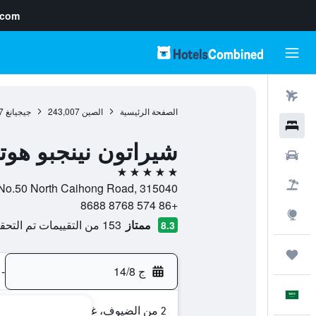
.com
رحلات طيران
الصفحة الرئيسية
الصين
243,007
جيجيانغ
7
فنادق
شيراتون نينجبو هوت
سيارات
5 نجوم
حزم العروض
No.50 North Caihong Road, 315040, نينغبو, جيجيانغ, الصين
+86 574 8768 8688
استكشاف
ممتاز
153 من التقييمات تم التحقق منها
8.3
رحلات
ج 14/8
-
العَرَبِيَّة
2 من الضيوف، غرفة واحدة