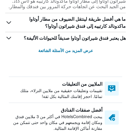
شيراتون أوتاوا إلى مطار أوتاوا ماكدونالد كارتييه هو 0س 13د.
من الجيد البحث عن اتجاهات حركة المرور بين فندقك والمطار.
ما هي أفضل طريقة لينتقل الضيوف من مطار أوتاوا
ماكدونالد كارتييه إلى فندق شيراتون أوتاوا؟
هل يعتبر فندق شيراتون أوتاوا صديقاً للحيوانات الأليفة؟
عرض المزيد من الأسئلة الشائعة
الملايين من التعليقات
تقييمات وتعليقات حقيقية من ملايين النزلاء، مثلك
تمامًا. احجز إقامتك المثالية بكل ثقة!
أفضل صفقات الفنادق
يبحث HotelsCombined في أكثر من 3 ملايين فندق
ومكان إقامة ويجمعهم في مكان واحد حتى تتمكن من
مقارنة أماكن الإقامة المثالية.