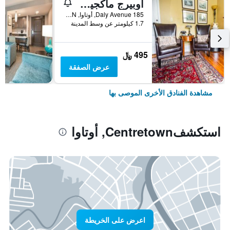
أوبيرج ماكجيز إن
185 Daly Avenue, أوتاوا, ON, كندا
1.7 كيلومتر عن وسط المدينة
495 ﷼
عرض الصفقة
مشاهدة الفنادق الأخرى الموصى بها
استكشفCentretown, أوتاوا
اعرض على الخريطة