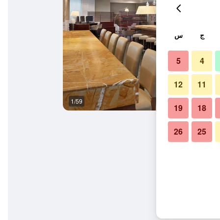
ج
س
5
4
12
11
1/59
غرفة معيشة
19
18
26
25
ث هوتل آند سويتس