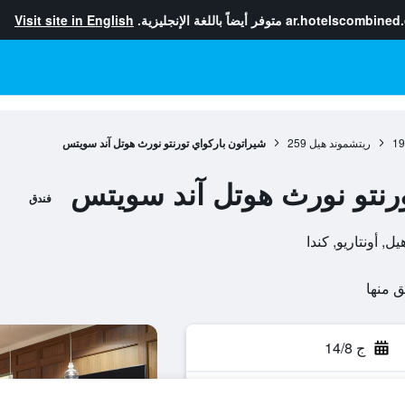
ar.hotelscombined
متوفر أيضاً باللغة الإنجليزية.
Visit site in English
19
ريتشموند هيل
259
شيراتون باركواي تورنتو نورث هوتل آند سويتس
ورنتو نورث هوتل آند سويتس
فندق
ج 14/8