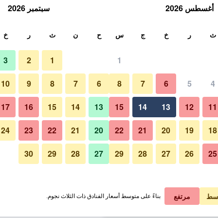
أغسطس 2026
سبتمبر 2026
ث
ث
ر
خ
ج
س
ح
ن
ث
ر
خ
3
2
1
1
لة الواحدة
10
9
8
7
6
8
7
6
5
4
بار
لي في الليلة
17
16
15
14
13
15
14
13
12
11
 ﷼
عرض الصفقة
24
23
22
21
20
22
21
20
19
18
30
29
28
27
29
28
27
26
25
 ﷼
عرض الصفقة
صور لـ شيراتون باركواي تورنتو نور
 ﷼
عرض الصفقة
سط
مرتفع
بناءً على متوسط أسعار الفنادق ذات الثلاث نجوم.