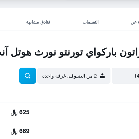
 عن
التقييمات
فنادق مشابهة
ون باركواي تورنتو نورث هوتل آ
2 من الضيوف، غرفة واحدة
625 ﷼
669 ﷼