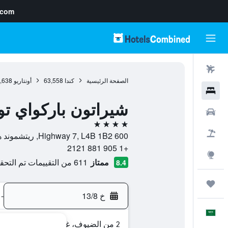
.com
رحلات طيران
الصفحة الرئيسية
كندا
63,558
أونتاريو
,638
فنادق
شيراتون باركواي ت
سيارات
4 نجوم
حزم العروض
600 Highway 7, L4B 1B2, ريتشموند هيل, أونتاريو, كندا
+1 905 881 2121
استكشاف
ممتاز
611 من التقييمات تم التحقق منها
8.4
رحلات
خ 13/8
-
العَرَبِيَّة
2 من الضيوف، غرفة واحدة