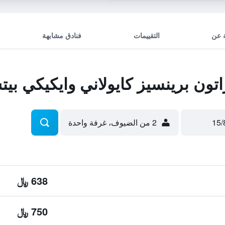
 عن
التقييمات
فنادق مشابهة
ن برينسيز كايولاني وايكيكي بي
2 من الضيوف، غرفة واحدة
638 ﷼
750 ﷼