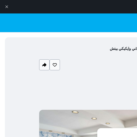
اني وايكيكي بيتش