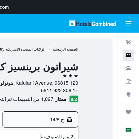
.com
رحلات طيران
الصفحة الرئيسية
الولايات المتحدة الأميريكية
985
فنادق
شيراتون برينسيز كا
سيارات
3 نجوم
حزم العروض
120 Kaiulani Avenue, 96815, هونولولو, أواهو, هاواي, الولايات المتحدة الأميريكية
+1 808 922 5811
استكشاف
ممتاز
1,897 من التقييمات تم التحقق منها
8.2
رحلات
ج 14/8
-
العَرَبِيَّة
2 من الضيوف، غرفة واحدة