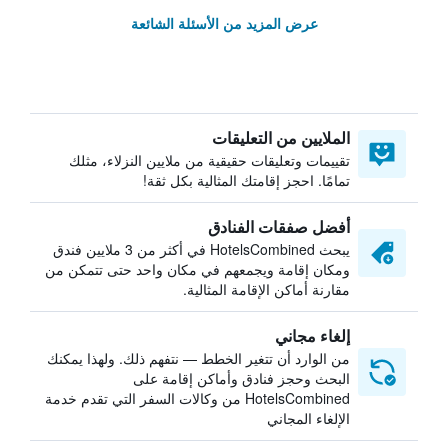
عرض المزيد من الأسئلة الشائعة
الملايين من التعليقات
تقييمات وتعليقات حقيقية من ملايين النزلاء، مثلك
تمامًا. احجز إقامتك المثالية بكل ثقة!
أفضل صفقات الفنادق
يبحث HotelsCombined في أكثر من 3 ملايين فندق
ومكان إقامة ويجمعهم في مكان واحد حتى تتمكن من
مقارنة أماكن الإقامة المثالية.
إلغاء مجاني
من الوارد أن تتغير الخطط — نتفهم ذلك. ولهذا يمكنك
البحث وحجز فنادق وأماكن إقامة على
HotelsCombined من وكالات السفر التي تقدم خدمة
الإلغاء المجاني