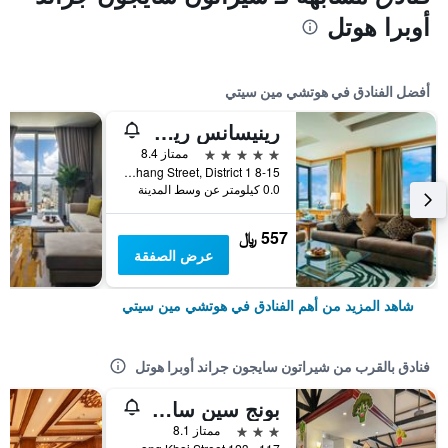
أوبرا هوتل
أفضل الفنادق في هوتشي مين سيتي
رينيسانس ريفرسايد هوتل سايجون
5 نجوم
ممتاز 8.4
8-15 Ton Duc Thang Street, District 1, هوتشي مين سيتي, فيتنام
0.0 كيلومتر عن وسط المدينة
557 ﷼
عرض الصفقة
شاهد المزيد من أهم الفنادق في هوتشي مين سيتي
فنادق بالقرب من شيراتون سايجون جراند أوبرا هوتل
بونج سين ساي جون هوتل
3 نجوم
ممتاز 8.1