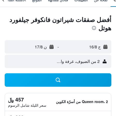
أفضل صفقات شيراتون فانكوفر جيلفورد
هوتل
ح 16/8
-
ن 17/8
2 من الضيوف، غرفة واحدة
457 ﷼
Queen room، 2 من أسرّة الكوين
سعر الليلة شامل الرسوم