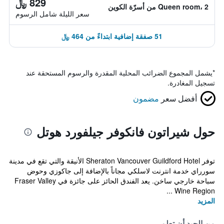
829 ﷼
Queen room، 2 من أسرّة الكوين
سعر الليلة شامل الرسوم
51 صفقة إضافية ابتداءً من 464 ﷼
*
يشمل المجموع الضرائب المحلية المقدرة والرسوم المستحقة عند
تسجيل المغادرة.
أفضل سعر
مضمون
حول شيراتون فانكوفر جيلفورد هوتل
توفر Sheraton Vancouver Guildford Hotel الأنيقة والتي تقع في مدينة
سورراي خدمة انترنت لاسلكي مجاناً بالإضافة إلى جاكوزي وحوض
سباحة خارجي ساخن. يعد الفندق الحائز على جائزة في Fraser Valley
Wine Region ...
المزيد
من الجيد أن تعلم