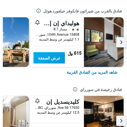
فنادق بالقرب من شيراتون فانكوفر جيلفورد هوتل
هوليداي إن إكسبرس آند سويتس سوري باي آيتش جي
2 نجمتين
ممتاز 8.7
15808 104th Avenue, سورراي, BC, كندا
1.1 كيلومتر عن وسط المدينة
615 ﷼
عرض الصفقة
شاهد المزيد من الفنادق القريبة
فنادق رخيصة في سورراي
كليديسديل إن
17630 56 Ave, سورراي, BC, كندا
12.5 كيلومتر عن وسط المدينة