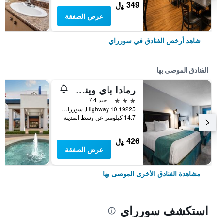
349 ﷼
عرض الصفقة
شاهد أرخص الفنادق في سورراي
الفنادق الموصى بها
رمادا باي ويندام سوري/لانغلي
3 نجوم
جيد 7.4
19225 Highway 10, سورراي, BC, كندا
14.7 كيلومتر عن وسط المدينة
426 ﷼
عرض الصفقة
مشاهدة الفنادق الأخرى الموصى بها
استكشف سورراي