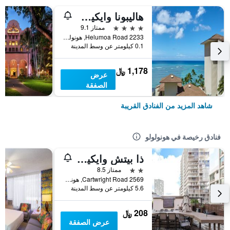
هاليبونا وايكيكي باي هالكولاني
4 نجوم
ممتاز 9.1
2233 Helumoa Road, هونولولو, أواهو, HI, الولايات المتحدة الأميريكية
0.1 كيلومتر عن وسط المدينة
1,178 ﷼
عرض
الصفقة
شاهد المزيد من الفنادق القريبة
فنادق رخيصة في هونولولو
ذا بيتش وايكيكي بوتيك هوستل
2 نجمتين
ممتاز 8.5
2569 Cartwright Road, هونولولو, أواهو, HI, الولايات المتحدة الأميريكية
5.6 كيلومتر عن وسط المدينة
208 ﷼
عرض الصفقة