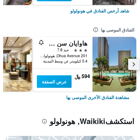
شاهد أرخص الفنادق في هونولولو
الفنادق الموصى بها
هاوايان سن هوليدايز
3 نجوم
جيد 7.8
201 Ohua Avenue, هونولولو, أواهو, HI, الولايات المتحدة الأميريكية
5.4 كيلومتر عن وسط المدينة
594 ﷼
عرض الصفقة
مشاهدة الفنادق الأخرى الموصى بها
استكشفWaikiki, هونولولو