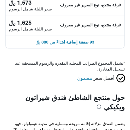
1,573 ﷼
غرفة منتجع، نوع السرير غير معروف
سعر الليلة شامل الرسوم
1,625 ﷼
غرفة منتجع، نوع السرير غير معروف
سعر الليلة شامل الرسوم
93 صفقة إضافية ابتداءً من 880 ﷼
*
يشمل المجموع الضرائب المحلية المقدرة والرسوم المستحقة عند
تسجيل المغادرة.
أفضل سعر
مضمون
حول منتجع الشاطئ فندق شيراتون
ويكيكي
يضمن الفندق لنزلائه إقامة مريحة ومسلية في مدينة هونولولو، فهو
يتضمن حوض سباحة له واجهة على المحيط، ومنزلق مائي بطول 70