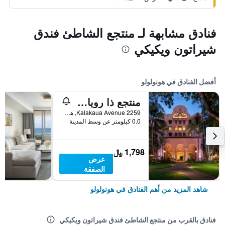
فنادق مشابهة لـ منتجع الشاطئ فندق
شيراتون ويكيكي
أفضل الفنادق في هونولولو
منتجع ذا رويال هاواي، لوكشري كوليكشن، ويكيكي
2259 Kalakaua Avenue, هونولولو, أواهو, HI, الولايات المتحدة الأميريكية
0.0 كيلومتر عن وسط المدينة
1,798 ﷼
عرض
الصفقة
شاهد المزيد من أهم الفنادق في هونولولو
فنادق بالقرب من منتجع الشاطئ فندق شيراتون ويكيكي