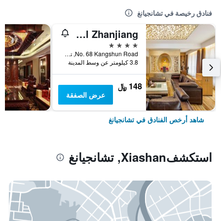
فنادق رخيصة في تشانجيانغ
Heaven-sent Plaza Hotel Zhanjiang
4 نجوم
No. 68 Kangshun Road, تشانجيانغ, الصين
3.8 كيلومتر عن وسط المدينة
148 ﷼
عرض الصفقة
شاهد أرخص الفنادق في تشانجيانغ
استكشفXiashan, تشانجيانغ