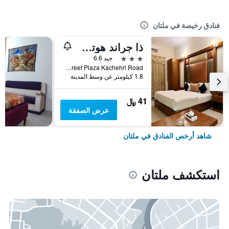
فنادق رخيصة في ملتان
ذا جراند هوتل مولتان
3 نجوم
جيد 6.6
Opposite Shareef Plaza Kachehri Road, ملتان, باكستان
1.8 كيلومتر عن وسط المدينة
41 ﷼
عرض الصفقة
شاهد أرخص الفنادق في ملتان
استكشف ملتان