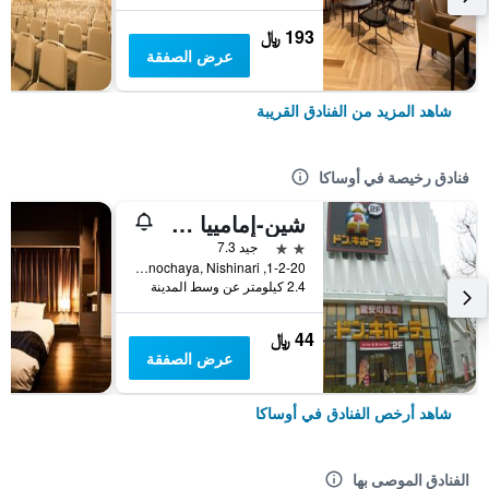
193 ﷼
عرض الصفقة
شاهد المزيد من الفنادق القريبة
فنادق رخيصة في أوساكا
شين-إمامييا هوتل
2 نجمتين
جيد 7.3
1-2-20, Haginochaya, Nishinari, أوساكا, اليابان
2.4 كيلومتر عن وسط المدينة
44 ﷼
عرض الصفقة
شاهد أرخص الفنادق في أوساكا
الفنادق الموصى بها