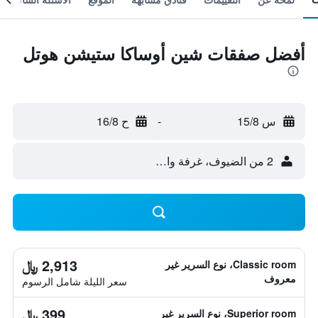
أفضل صفقات شين أوساكا ستيشن هوتل
س 15/8
-
ح 16/8
2 من الضيوف، غرفة واحدة
2,913 ﷼
Classic room، نوع السرير غير
معروف
سعر الليلة شامل الرسوم
399 ﷼
Superior room، نوع السرير غير