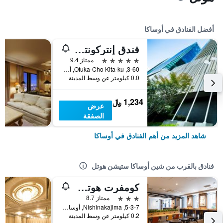
أفضل الفنادق في أوساكا
فندق إنتركونتيننتال أوساكا
5 نجوم
ممتاز 9.4
3-60, Ofuka-Cho Kita-ku, أوساكا, اليابان
0.0 كيلومتر عن وسط المدينة
1,234 ﷼
عرض
الصفقة
شاهد المزيد من أهم الفنادق في أوساكا
فنادق بالقرب من شين أوساكا ستيشن هوتل
كومفرت هوتل شين أوساكا
3 نجوم
ممتاز 8.7
5-3-7, Nishinakajima, أوساكا, اليابان
0.2 كيلومتر عن وسط المدينة