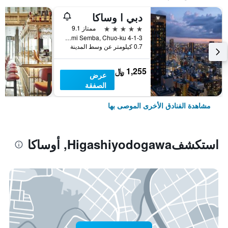
دبي ا وساكا
5 نجوم
ممتاز 9.1
4-1-3 Minami Semba, Chuo-ku, أوساكا, اليابان
0.7 كيلومتر عن وسط المدينة
1,255 ﷼
عرض
الصفقة
مشاهدة الفنادق الأخرى الموصى بها
استكشفHigashiyodogawa, أوساكا