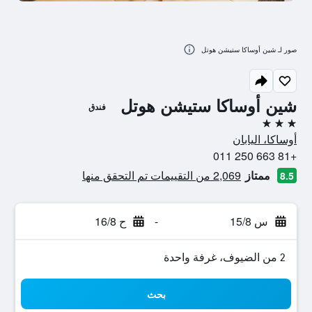
صور لـ شين أوساكا ستيشن هوتل
شين أوساكا ستيشن هوتل
فندق
3 نجوم
أوساكا، اليابان
+81 663 250 011
ممتاز
2,069 من التقييمات تم التحقق منها
8.5
س 15/8
-
ح 16/8
2 من الضيوف، غرفة واحدة
بحث