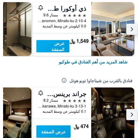
ذي أوكورا طوكيو
5 نجوم
ممتاز 9.6
2-10-4 Toranomon, Minato-ku, طوكيو, اليابان
0.0 كيلومتر عن وسط المدينة
1,549 ﷼
عرض
الصفقة
شاهد المزيد من أهم الفنادق في طوكيو
فنادق بالقرب من شيناجاوا توبو هوتل
جراند برينس هوتل شين تاكاناوا
5 نجوم
ممتاز 8.2
3-13-1 Takanawa, Minato-ku, طوكيو, اليابان
0.1 كيلومتر عن وسط المدينة
474 ﷼
عرض الصفقة