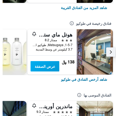
شاهد المزيد من الفنادق القريبة
فنادق رخيصة في طوكيو
هوتل ماي ستايز أوينو إناريتشو
3 نجوم
ممتاز 8.2
1-5-7, Matsugaya, طوكيو, اليابان
3.7 كيلومتر عن وسط المدينة
138 ﷼
عرض الصفقة
شاهد أرخص الفنادق في طوكيو
الفنادق الموصى بها
ماندرين أورينتال، طوكيو
5 نجوم
ممتاز 9.3