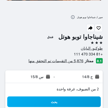
صور لـ شيناجاوا توبو هوتل
شيناجاوا توبو هوتل
فندق
3 نجوم
طوكيو، اليابان
+81 334 470 111
ممتاز
5,876 من التقييمات تم التحقق منها
8.1
ج 14/8
-
س 15/8
2 من الضيوف، غرفة واحدة
بحث