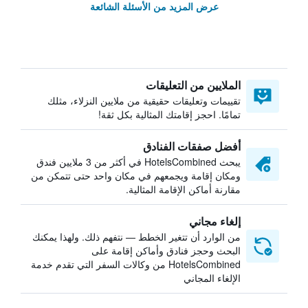
عرض المزيد من الأسئلة الشائعة
الملايين من التعليقات
تقييمات وتعليقات حقيقية من ملايين النزلاء، مثلك
تمامًا. احجز إقامتك المثالية بكل ثقة!
أفضل صفقات الفنادق
يبحث HotelsCombined في أكثر من 3 ملايين فندق
ومكان إقامة ويجمعهم في مكان واحد حتى تتمكن من
مقارنة أماكن الإقامة المثالية.
إلغاء مجاني
من الوارد أن تتغير الخطط — نتفهم ذلك. ولهذا يمكنك
البحث وحجز فنادق وأماكن إقامة على
HotelsCombined من وكالات السفر التي تقدم خدمة
الإلغاء المجاني