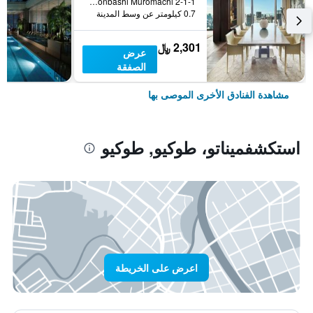
2-1-1 Nihonbashi Muromachi, طوكيو, اليابان
0.7 كيلومتر عن وسط المدينة
2,301 ﷼
عرض
الصفقة
مشاهدة الفنادق الأخرى الموصى بها
استكشفميناتو، طوكيو, طوكيو
اعرض على الخريطة