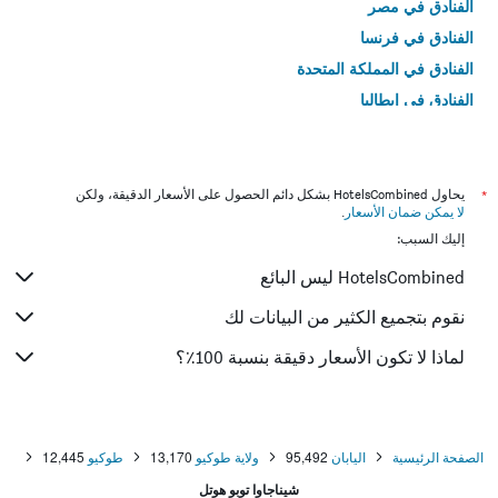
الفنادق في مصر
الفنادق في فرنسا
الفنادق في المملكة المتحدة
الفنادق في إيطاليا
الفنادق في تايلاند
*
يحاول HotelsCombined بشكل دائم الحصول على الأسعار الدقيقة، ولكن
لا يمكن ضمان الأسعار
.
إليك السبب:
HotelsCombined ليس البائع
نقوم بتجميع الكثير من البيانات لك
لماذا لا تكون الأسعار دقيقة بنسبة 100٪؟
الصفحة الرئيسية
اليابان
95,492
ولاية طوكيو
13,170
طوكيو
12,445
شيناجاوا توبو هوتل