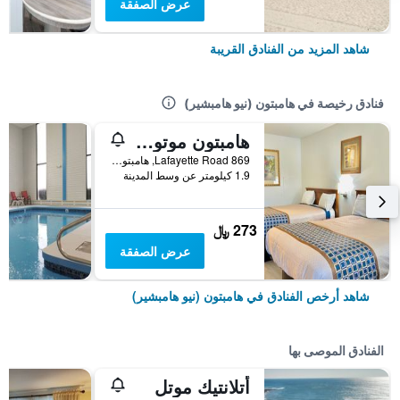
عرض الصفقة
شاهد المزيد من الفنادق القريبة
فنادق رخيصة في هامبتون (نيو هامبشير)
هامبتون موتور إن
869 Lafayette Road, هامبتون (نيو هامبشير), NH, الولايات المتحدة الأميريكية
1.9 كيلومتر عن وسط المدينة
273 ﷼
عرض الصفقة
شاهد أرخص الفنادق في هامبتون (نيو هامبشير)
الفنادق الموصى بها
أتلانتيك موتل