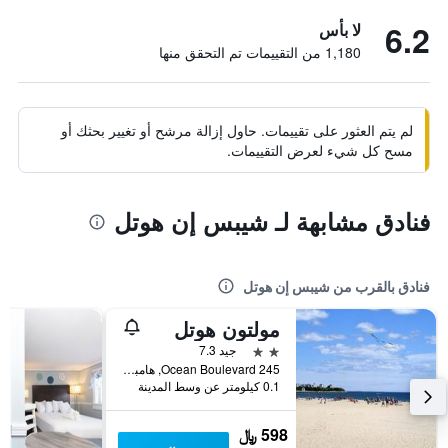
6.2
لا بأس
1,180 من التقييمات تم التحقق منها
لم يتم العثور على تقييمات. حاول إزالة مرشح أو تغيير بحثك أو
مسح كل شيء لعرض التقييمات.
فنادق مشابهة لـ شيبس إن هوتل
فنادق بالقرب من شيبس إن هوتل
مولتون هوتل
2 نجمتين
جيد 7.3
245 Ocean Boulevard, هامبتون (نيو هامبشير), NH, الولايات المتحدة الأميريكية
0.1 كيلومتر عن وسط المدينة
598 ﷼