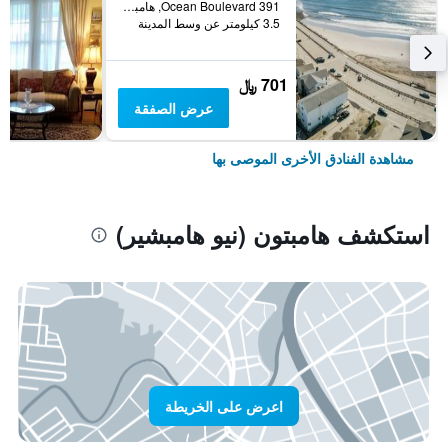
391 Ocean Boulevard, هامبتون (نيو هامبشير), NH, الولايات المتحدة الأميريكية
3.5 كيلومتر عن وسط المدينة
701 ﷼
عرض الصفقة
مشاهدة الفنادق الأخرى الموصى بها
استكشف هامبتون (نيو هامبشير)
اعرض على الخريطة