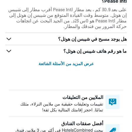
Pease Intl؟
على بعد 30.9 كم ، يعد مطار Pease Intl أقرب مطار إلى شيبس
إن هوتل. متوسط وقت القيادة المتوقع من شيبس إن هوتل إلى
مطار Pease Intl هو 0س 23د. من الجيد البحث عن اتجاهات
حركة المرور بين فندقك والمطار.
هل يوجد مسبح في شيبس إن هوتل؟
ما هو رقم هاتف شيبس إن هوتل؟
عرض المزيد من الأسئلة الشائعة
الملايين من التعليقات
تقييمات وتعليقات حقيقية من ملايين النزلاء، مثلك
تمامًا. احجز إقامتك المثالية بكل ثقة!
أفضل صفقات الفنادق
يبحث HotelsCombined في أكثر من 3 ملايين فندق