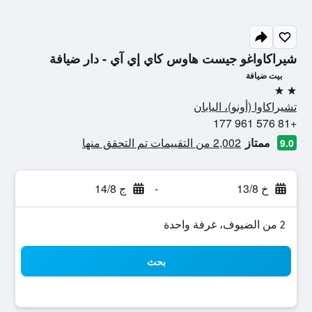
شيراكاواغو جيست هاوس كاي إي آي - دار ضيافة
بيت ضيافة
2 نجمتين
تشيراكاوا (أونو)، اليابان
+81 576 961 177
ممتاز
2,002 من التقييمات تم التحقق منها
9.0
خ 13/8
-
ج 14/8
2 من الضيوف، غرفة واحدة
بحث