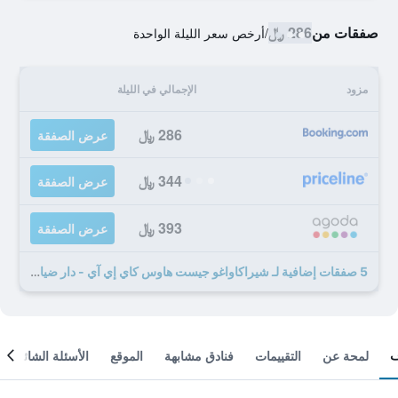
صفقات من
286 ﷼
/
أرخص سعر الليلة الواحدة
مزود
الإجمالي في الليلة
286 ﷼
عرض الصفقة
344 ﷼
عرض الصفقة
393 ﷼
عرض الصفقة
5 صفقات إضافية لـ شيراكاواغو جيست هاوس كاي إي آي - دار ضيافة
لمحة عن
التقييمات
فنادق مشابهة
الموقع
الأسئلة الشائعة