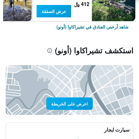
412 ﷼
عرض الصفقة
شاهد أرخص الفنادق في تشيراكاوا (أونو)
استكشف تشيراكاوا (أونو)
اعرض على الخريطة
سيارت ايجار