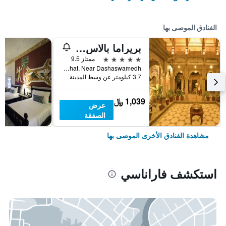
الفنادق الموصى بها
بريراما بالاس، فاراناسي - باي ذا جانجس
5 نجوم
ممتاز 9.5
Munshi Ghat, Near Dashaswamedh, فاراناسي, الهند
3.7 كيلومتر عن وسط المدينة
1,039 ﷼
عرض
الصفقة
مشاهدة الفنادق الأخرى الموصى بها
استكشف فاراناسي