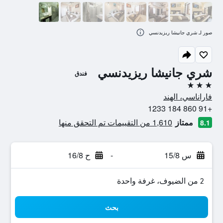
صور لـ شري جانيشا ريزيدنسي
شري جانيشا ريزيدنسي
فندق
3 نجوم
فاراناسي، الهند
+91 860 184 1233
ممتاز
1,610 من التقييمات تم التحقق منها
8.1
س 15/8
-
ح 16/8
2 من الضيوف، غرفة واحدة
بحث