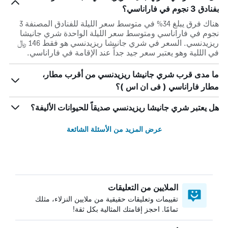
بفنادق 3 نجوم في فاراناسي؟
هناك فرق يبلغ 34% في متوسط ​​سعر الليلة للفنادق المصنفة 3
نجوم في فاراناسي ومتوسط ​​سعر الليلة الواحدة شري جانيشا
ريزيدنسي. السعر في شري جانيشا ريزيدنسي هو فقط 146 ﷼
في الللية وهو يعتبر سعر جيد جداً عند الإقامة في فاراناسي.
ما مدى قرب شري جانيشا ريزيدنسي من أقرب مطار،
مطار فاراناسي ( فى ان اس )؟
هل يعتبر شري جانيشا ريزيدنسي صديقاً للحيوانات الأليفة؟
عرض المزيد من الأسئلة الشائعة
الملايين من التعليقات
تقييمات وتعليقات حقيقية من ملايين النزلاء، مثلك
تمامًا. احجز إقامتك المثالية بكل ثقة!