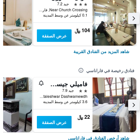
3 نجوم
جيد 7.2
Near Church Crossing, فاراناسي, الهند
0.1 كيلومتر عن وسط المدينة
104 ﷼
عرض الصفقة
شاهد المزيد من الفنادق القريبة
فنادق رخيصة في فاراناسي
فاميلي جيست هاوس
2 نجمتين
جيد 7.9
D 32/72 Pataleshwar Dashwamewdh, فاراناسي, الهند
3.6 كيلومتر عن وسط المدينة
22 ﷼
عرض الصفقة
شاهد أرخص الفنادق في فاراناسي