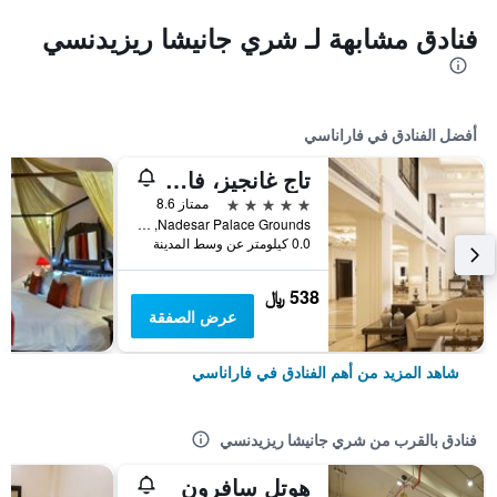
فنادق مشابهة لـ شري جانيشا ريزيدنسي
أفضل الفنادق في فاراناسي
تاج غانجيز، فاراناسي
5 نجوم
ممتاز 8.6
Nadesar Palace Grounds, فاراناسي, الهند
0.0 كيلومتر عن وسط المدينة
538 ﷼
عرض الصفقة
شاهد المزيد من أهم الفنادق في فاراناسي
فنادق بالقرب من شري جانيشا ريزيدنسي
هوتل سافرون