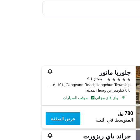
جلوريا مانور
5 نجوم
ممتاز 9.1
No. 101, Gongyuan Road, Hengchun Township, تايوان
0.0 كيلومتر عن وسط المدينة
واي فاي مجاني
موقف السيارات
780 ﷼
عرض الصفقة
المتوسط في الليلة
جراند باي ريزورت