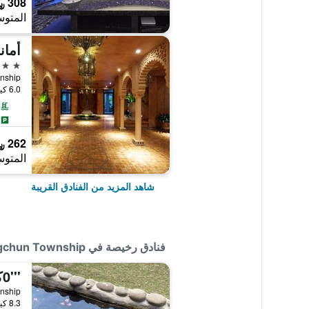
308 ﷼
المتوس
أمان
4 نجوم
6.0 كيلومتر عن وسط المدينة
262 ﷼
المتوس
شاهد المزيد من الفنادق القريبة
فنادق رخيصة في Hengchun Township
'''0كو هوستل 4 4444
8.3 كيلومتر عن وسط المدينة