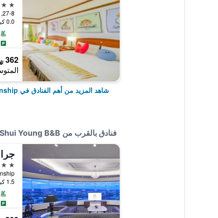
5 نجوم
27-8, Wan-li Road, Hengchun Township, تايوان
0.0 كيلومتر عن وسط المدينة
362 ﷼
المتوس
شاهد المزيد من أهم الفنادق في Hengchun Township
فنادق بالقرب من Shui Young B&B
جران
4 نجوم
1.5 كيلومتر عن وسط المدينة