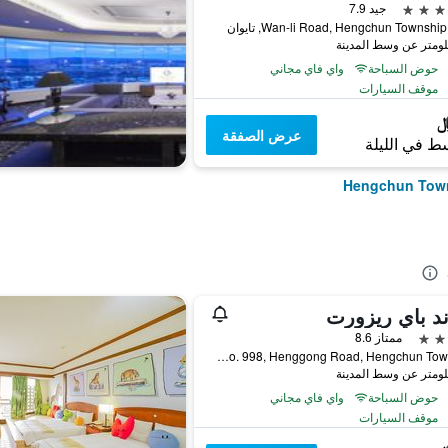
جيد 7.9
حوض السباحة
واي فاي مجاني
موقف السيارات
عرض الصفقة
ط في الليلة
د باي ريزورت
ممتاز 8.6
No. 998, Henggong Road, Hengchun Township, تايوان
حوض السباحة
واي فاي مجاني
موقف السيارات