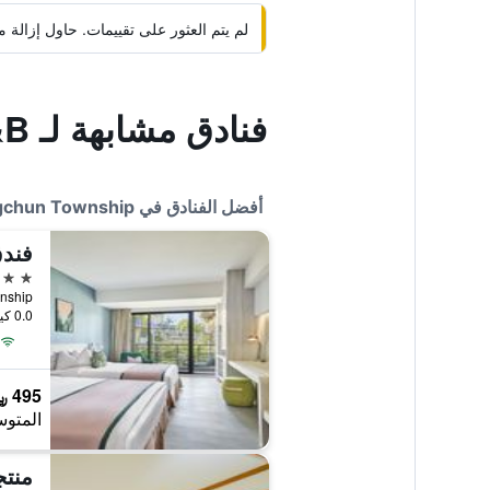
لم يتم العثور على تقييمات. حاول إزال
فنادق مشابهة لـ Shui Young B&B
أفضل الفنادق في Hengchun Township
5 نجوم
0.0 كيلومتر عن وسط المدينة
495 ﷼
المتوس
منتج