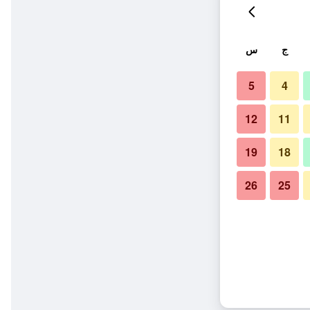
ج
س
5
4
12
11
19
18
26
25