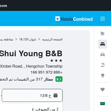
.com
رحلات طيران
الصفحة الرئيسية
تايوان
18,120
مقاطعة بينغ
فنادق
Shui Young B&B
سيارات
3 نجوم
حزم العروض
, Lane Xindong, Xinbei Road, , Hengchun Township
+886 972 951 166
استكشاف
ممتاز
317 من التقييمات تم التحقق منها
9.1
رحلات
خ 13/8
-
العَرَبِيَّة
2 من الضيوف، غرفة واحدة