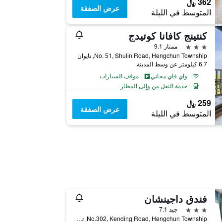
362 ﷼
عرض الصفقة
المتوسط في الليلة
كنتينج كافانا كوتيدج
3 نجوم
ممتاز 9.1
No. 51, Shulin Road, Hengchun Township, تايوان
6.7 كيلومتر عن وسط المدينة
واي فاي مجاني
موقف السيارات
خدمة النقل من وإلى المطار
259 ﷼
عرض الصفقة
المتوسط في الليلة
فندق داجينشان
3 نجوم
جيد 7.1
No.302, Kending Road, Hengchun Township, تايوان