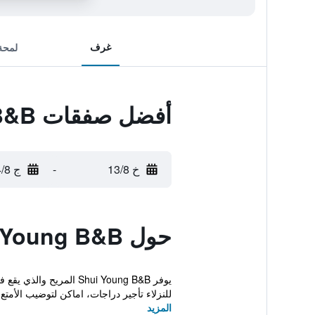
غرف
لمحة
أفضل صفقات Shui Young B&B
خ 13/8
-
ج 14/8
حول Shui Young B&B
يوفر Shui Young B&B ا
للنزلاء تأجير دراجات، اماكن لتوضيب الأمتع..
المزيد