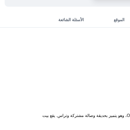
الموقع
الأسئلة الشائعة
يقع مكان إقامة "Shukubo Komadori-Sanso"، المصنف بنجمتين، على بعد 41 كم من مركز العلوم Tamarokuto في Ome، وهو يتميز بحديقة وصالة مشتركة وتراس. يقع بيت