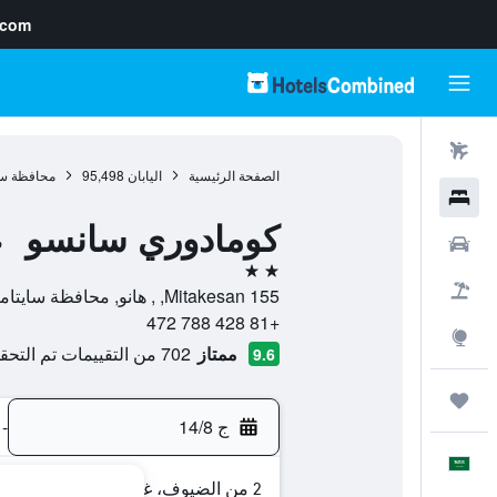
.com
رحلات طيران
الصفحة الرئيسية
اليابان
95,498
محافظة سا
فنادق
كومادوري سانسو
سيارات
ف
2 نجمتين
حزم العروض
Mitakesan 155, , هانو, محافظة سايتاما, اليابان
+81 428 788 472
استكشاف
ممتاز
702 من التقييمات تم التحقق منها
9.6
رحلات
ج 14/8
-
العَرَبِيَّة
2 من الضيوف، غرفة واحدة