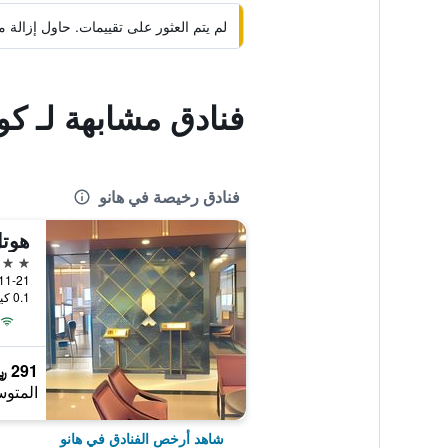
لم يتم العثور على تقييمات. حاول إزال
فنادق مشابهة لـ ك
فنادق رخيصة في هانو
هوتل
3 نجوم
11-21 Nakamachi, هانو, الياب
0.1 كيلومتر عن وسط المدينة
291 ﷼
المتوس
شاهد أرخص الفنادق في هانو