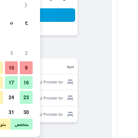
بح
ح
ن
3
2
مزود
10
9
17
16
Provider for كومادوري سانسو
24
23
Provider for كومادوري سانسو
31
30
Provider for كومادوري سانسو
منخفض
متو