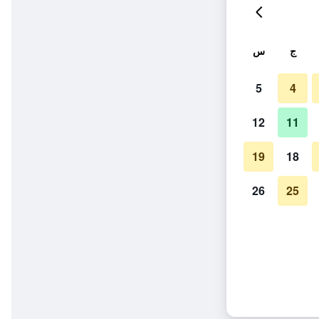
ج
س
5
4
12
11
19
18
26
25