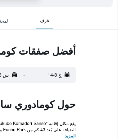
غرف
لمحة
أفضل صفقات كوما
ج 14/8
-
س 15/8
حول كومادوري سا
الضيافة على بُعد 43 كم من Fuchu Park و44 كم من Fuc...
المزيد