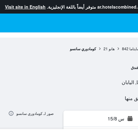
ar.hotelscombined
متوفر أيضاً باللغة الإنجليزية.
Visit site in English
يتاما
842
هانو
21
كومادوري سانسو
ندق
صور لـ كومادوري سانسو
س 15/8