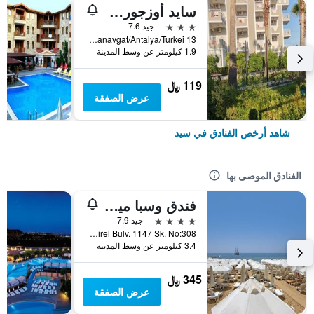
سايد أوزجورهان هوتل
3 نجوم
جيد 7.6
13 Cennetler Caddesi Side Cennetler Caddesi No:13 Manavgat/Antalya/Turkei, سيد, تركيا
1.9 كيلومتر عن وسط المدينة
119 ﷼
عرض الصفقة
شاهد أرخص الفنادق في سيد
الفنادق الموصى بها
فندق وسبا ميرفي صن
4 نجوم
جيد 7.9
Yali Mah. Suleyman Demirel Bulv. 1147 Sk. No:308, سيد, تركيا
3.4 كيلومتر عن وسط المدينة
345 ﷼
عرض الصفقة