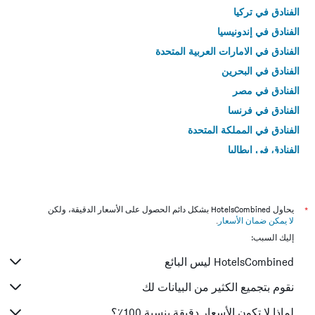
الفنادق في تركيا
الفنادق في إندونيسيا
الفنادق في الامارات العربية المتحدة
الفنادق في البحرين
الفنادق في مصر
الفنادق في فرنسا
الفنادق في المملكة المتحدة
الفنادق في إيطاليا
الفنادق في تايلاند
*
يحاول HotelsCombined بشكل دائم الحصول على الأسعار الدقيقة، ولكن
لا يمكن ضمان الأسعار
.
إليك السبب:
HotelsCombined ليس البائع
نقوم بتجميع الكثير من البيانات لك
لماذا لا تكون الأسعار دقيقة بنسبة 100٪؟