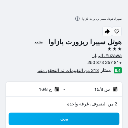
صور لـ هوتل سييرا ريزورت يازاوا
هوتل سييرا ريزورت يازاوا
منتجع
3 نجوم
Yuzawa، اليابان
+81 257 873 250
ممتاز
213 من التقييمات تم التحقق منها
8.4
س 15/8
-
ح 16/8
2 من الضيوف، غرفة واحدة
بحث