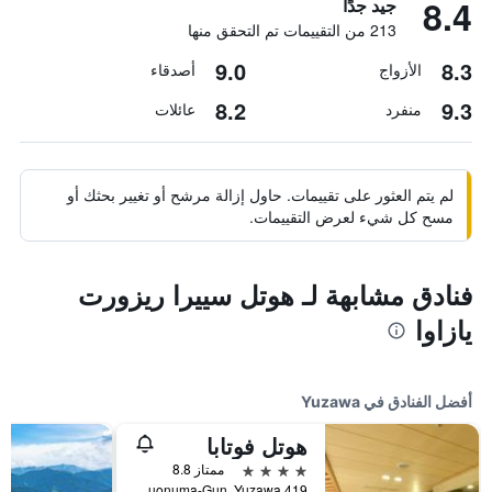
8.4
جيد جدًا
213 من التقييمات تم التحقق منها
9.0
8.3
الأزواج
أصدقاء
8.2
9.3
منفرد
عائلات
لم يتم العثور على تقييمات. حاول إزالة مرشح أو تغيير بحثك أو
مسح كل شيء لعرض التقييمات.
فنادق مشابهة لـ هوتل سييرا ريزورت
يازاوا
أفضل الفنادق في Yuzawa
هوتل فوتابا
4 نجوم
ممتاز 8.8
419 Yuzawa, Minamiuonuma-Gun, Yuzawa, اليابان